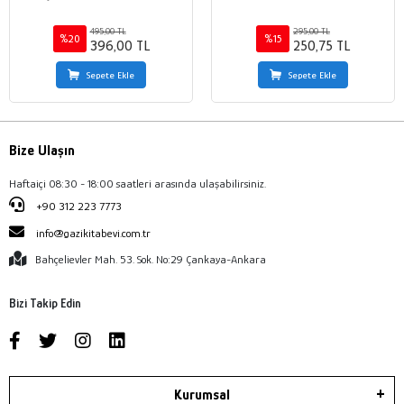
495,00 TL
295,00 TL
%20
%15
396,00 TL
250,75 TL
Sepete Ekle
Sepete Ekle
Bize Ulaşın
Haftaiçi 08:30 - 18:00 saatleri arasında ulaşabilirsiniz.
+90 312 223 7773
info@gazikitabevi.com.tr
Bahçelievler Mah. 53. Sok. No:29 Çankaya-Ankara
Bizi Takip Edin
Kurumsal