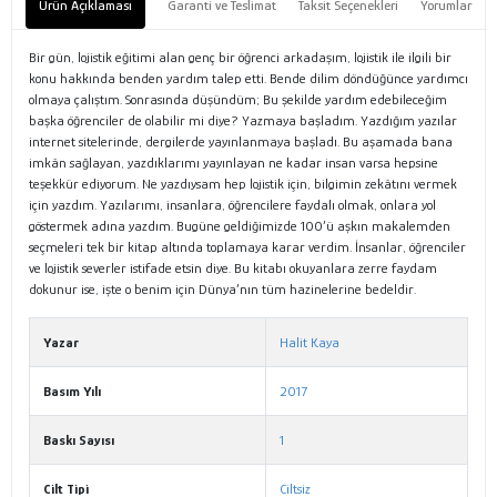
Ürün Açıklaması
Garanti ve Teslimat
Taksit Seçenekleri
Yorumlar
Bir gün, lojistik eğitimi alan genç bir öğrenci arkadaşım, lojistik ile ilgili bir
konu hakkında benden yardım talep etti. Bende dilim döndüğünce yardımcı
olmaya çalıştım. Sonrasında düşündüm; Bu şekilde yardım edebileceğim
başka öğrenciler de olabilir mi diye? Yazmaya başladım. Yazdığım yazılar
internet sitelerinde, dergilerde yayınlanmaya başladı. Bu aşamada bana
imkân sağlayan, yazdıklarımı yayınlayan ne kadar insan varsa hepsine
teşekkür ediyorum. Ne yazdıysam hep lojistik için, bilgimin zekâtını vermek
için yazdım. Yazılarımı, insanlara, öğrencilere faydalı olmak, onlara yol
göstermek adına yazdım. Bugüne geldiğimizde 100’ü aşkın makalemden
seçmeleri tek bir kitap altında toplamaya karar verdim. İnsanlar, öğrenciler
ve lojistik severler istifade etsin diye. Bu kitabı okuyanlara zerre faydam
dokunur ise, işte o benim için Dünya’nın tüm hazinelerine bedeldir.
Yazar
Halit Kaya
Basım Yılı
2017
Baskı Sayısı
1
Cilt Tipi
Ciltsiz