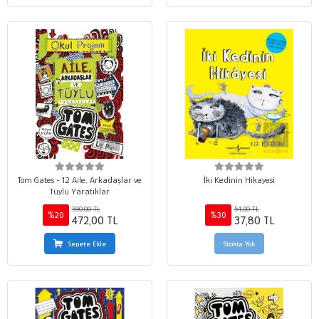
Tom Gates - 12 Aile, Arkadaşlar ve
İki Kedinin Hikayesi
Tüylü Yaratıklar
590,00 TL
54,00 TL
%20
%30
472,00 TL
37,80 TL
Sepete Ekle
Stokta Yok