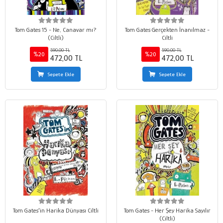
Tom Gates 15 - Ne, Canavar mı?
Tom Gates Gerçekten İnanılmaz -
(Ciltli)
Ciltli
590,00 TL
590,00 TL
%20
%20
472,00 TL
472,00 TL
Sepete Ekle
Sepete Ekle
Tom Gates'in Harika Dünyası Ciltli
Tom Gates - Her Şey Harika Sayılır
(Ciltli)