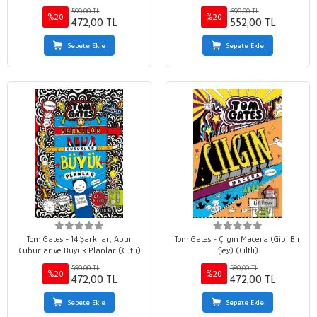
590,00 TL
690,00 TL
%20
%20
472,00 TL
552,00 TL
Sepete Ekle
Sepete Ekle
Tom Gates - 14 Şarkılar, Abur
Tom Gates - Çılgın Macera (Gibi Bir
Cuburlar ve Büyük Planlar (Ciltli)
Şey) (Ciltli)
590,00 TL
590,00 TL
%20
%20
472,00 TL
472,00 TL
Sepete Ekle
Sepete Ekle