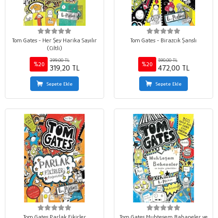
Tom Gates - Her Şey Harika Sayılır
Tom Gates - Birazcık Şanslı
(Ciltli)
399,00 TL
590,00 TL
%20
%20
319,20 TL
472,00 TL
Sepete Ekle
Sepete Ekle
Tom Gates Parlak Fikirler
Tom Gates Muhteşem Bahaneler ve