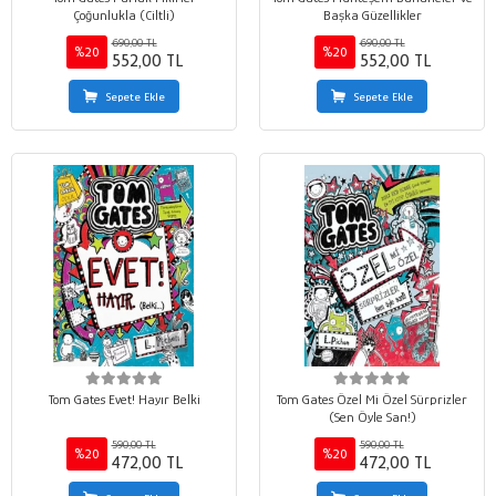
Çoğunlukla (Ciltli)
Başka Güzellikler
690,00 TL
690,00 TL
%20
%20
552,00 TL
552,00 TL
Sepete Ekle
Sepete Ekle
Tom Gates Evet! Hayır Belki
Tom Gates Özel Mi Özel Sürprizler
(Sen Öyle San!)
590,00 TL
590,00 TL
%20
%20
472,00 TL
472,00 TL