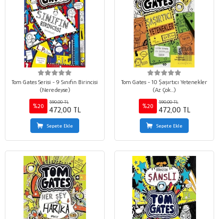
Tom Gates Serisi - 9 Sınıfın Birincisi
Tom Gates - 10 Şaşırtıcı Yetenekler
(Neredeyse)
(Az Çok...)
590,00 TL
590,00 TL
%20
%20
472,00 TL
472,00 TL
Sepete Ekle
Sepete Ekle