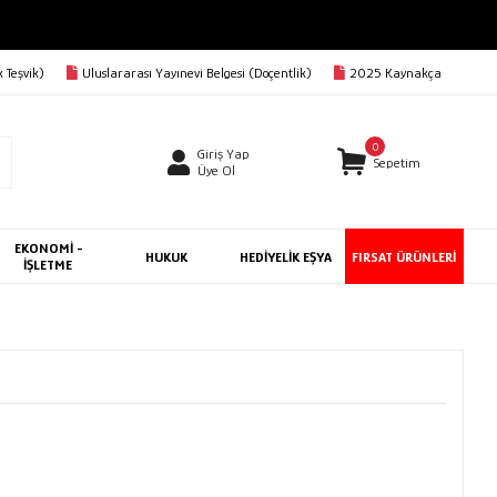
 Teşvik)
Uluslararası Yayınevi Belgesi (Doçentlik)
2025 Kaynakça
0
Giriş Yap
Sepetim
Üye Ol
EKONOMİ -
HUKUK
HEDİYELİK EŞYA
FIRSAT ÜRÜNLERİ
İŞLETME