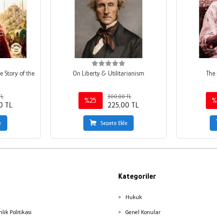
e Story of the
On Liberty & Utilitarianism
The 
TL
300,00 TL
%25
%
0 TL
225,00 TL
e
Sepete Ekle
Kategoriler
Hukuk
nlik Politikası
Genel Konular