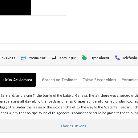
Tavsiye Et
Yorum Yaz
Karşılaştır
Fiyat Alarmı
Telefonla
Ürün Açıklaması
Garanti ve Teslimat
Taksit Seçenekleri
Yorumla
aint Bernard, and along Ththe banks of the Lake of Geneva. The air there was charged with
en carrying all day along the roads and lanes. Grapes, split and crushed under foot, la
ig goitre under the leaves of the wooden chalet by the way to the Waterfall, sat munchi
rapes. A pity that no ripe touch of this generous abundance could be given to the thin, 
Charles Dickens