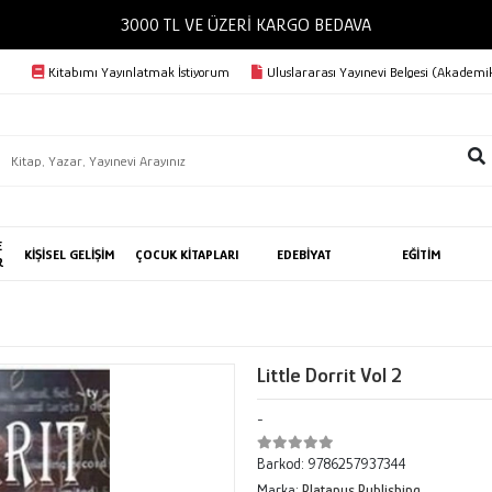
3000 TL VE ÜZERİ KARGO BEDAVA
Kitabımı Yayınlatmak İstiyorum
Uluslararası Yayınevi Belgesi (Akademik
E
KİŞİSEL GELİŞİM
ÇOCUK KİTAPLARI
EDEBİYAT
EĞİTİM
R
Little Dorrit Vol 2
-
Barkod:
9786257937344
Marka:
Platanus Publishing