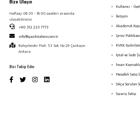
Bize Ulaşın
Kullanıcı - Üye
Haftaiçi 08:30 - 18:00 saatleri arasında
İletişim
ulaşabilirsiniz.
Akademik Kopy
+90 312 223 7773
Çerez Politika
info@gazikitabevi.com.tr
KVKK Aydınlat
Bahçelievler Mah. 53. Sok. No:29 Çankaya-
Ankara
İptal ve İade Ş
İnsan Kaynakl
Bizi Takip Edin
Mesafeli Satış 
Sıkça Sorulan 
Sipariş Takip
Havale Bildiri
Yayınevleri