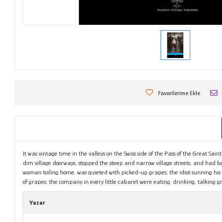
Favorilerime Ekle
It was vintage time in the valleys on the Swiss side of the Pass of the Great S
dim village doorways, stopped the steep and narrow village streets, and had be
woman toiling home, was quieted with picked-up grapes; the idiot sunning his b
of grapes; the company in every little cabaret were eating, drinking, talking g
Yazar