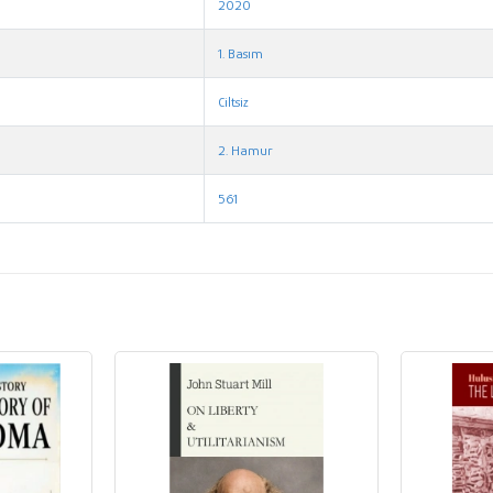
2020
1. Basım
Ciltsiz
2. Hamur
561