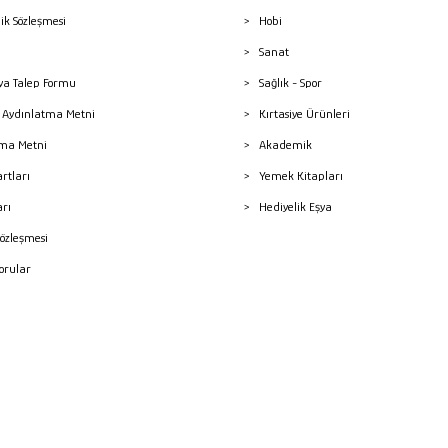
lik Sözleşmesi
Hobi
Sanat
a Talep Formu
Sağlık - Spor
sı Aydınlatma Metni
Kırtasiye Ürünleri
ma Metni
Akademik
artları
Yemek Kitapları
arı
Hediyelik Eşya
Sözleşmesi
Sorular
mleri