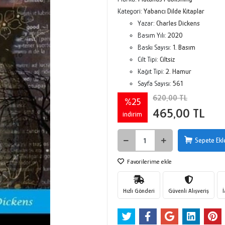
Kategori:
Yabancı Dilde Kitaplar
Yazar:
Charles Dickens
Basım Yılı:
2020
Baskı Sayısı:
1. Basım
Cilt Tipi:
Ciltsiz
Kağıt Tipi:
2. Hamur
Sayfa Sayısı:
561
620,00 TL
%25
465,00 TL
indirim
Sepete Ekl
Favorilerime ekle
Hızlı Gönderi
Güvenli Alışveriş