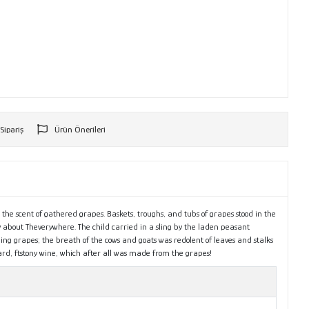
 Sipariş
Ürün Önerileri
r
 the scent of gathered grapes. Baskets, troughs, and tubs of grapes stood in the
y about Theverywhere. The child carried in a sling by the laden peasant
ng grapes; the breath of the cows and goats was redolent of leaves and stalks
hard, ftstony wine, which after all was made from the grapes!