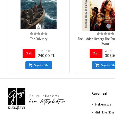
The Odyssey
The Hidden History The Tru
Roma
300,00 TL
410,00 
%20
%25
240,00 TL
307,5
Sepete Ekle
Sepete Ekl
Kurumsal
Hakkımızda
Gizlilik ve Güve