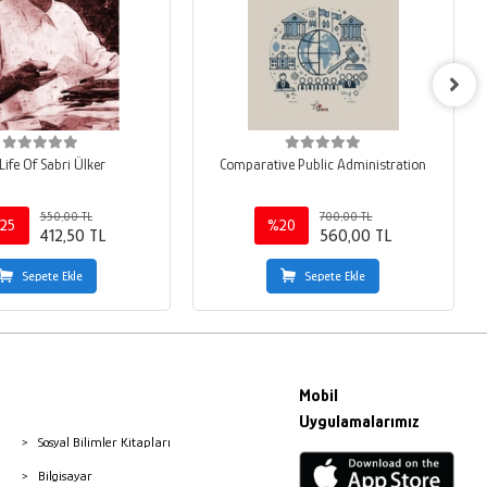
Life Of Sabri Ülker
Comparative Public Administration
550,00 TL
700,00 TL
25
%20
412,50 TL
560,00 TL
Sepete Ekle
Sepete Ekle
Mobil
Uygulamalarımız
Sosyal Bilimler Kitapları
Bilgisayar