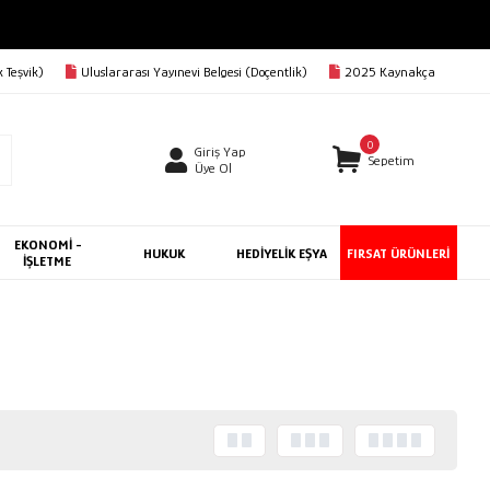
 Teşvik)
Uluslararası Yayınevi Belgesi (Doçentlik)
2025 Kaynakça
0
Giriş Yap
Sepetim
Üye Ol
EKONOMİ -
HUKUK
HEDİYELİK EŞYA
FIRSAT ÜRÜNLERİ
İŞLETME