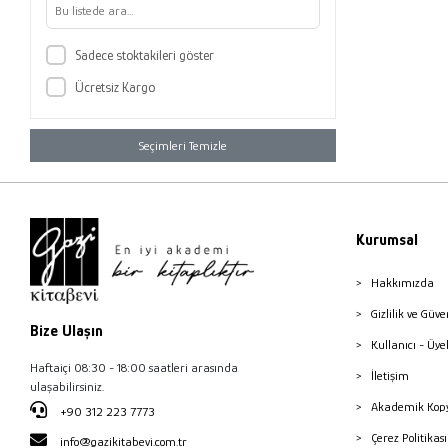
Sadece stoktakileri göster
Ücretsiz Kargo
Seçimleri Temizle
Kurumsal
Hakkımızda
Gizlilik ve Güve
Bize Ulaşın
Kullanıcı - Üye
Haftaiçi 08:30 - 18:00 saatleri arasında
İletişim
ulaşabilirsiniz.
Akademik Kopy
+90 312 223 7773
Çerez Politika
info@gazikitabevi.com.tr