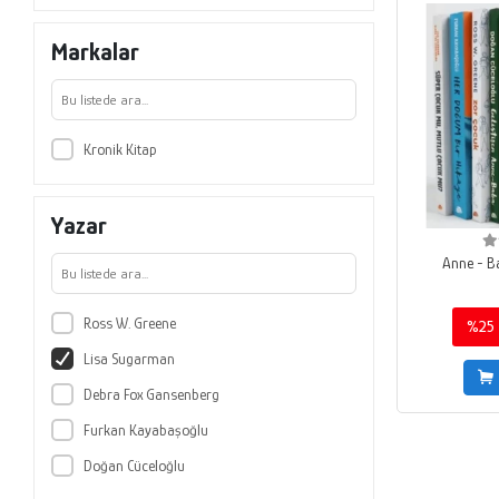
Markalar
Kronik Kitap
Yazar
Anne - Ba
Ross W. Greene
%25
Lisa Sugarman
Debra Fox Gansenberg
Furkan Kayabaşoğlu
Doğan Cüceloğlu