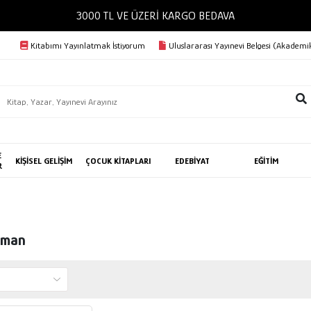
3000 TL VE ÜZERİ KARGO BEDAVA
Kitabımı Yayınlatmak İstiyorum
Uluslararası Yayınevi Belgesi (Akademik
E
KİŞİSEL GELİŞİM
ÇOCUK KİTAPLARI
EDEBİYAT
EĞİTİM
R
rman