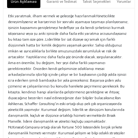
Ürün Açıklaması
Garanti ve Teslimat
Taksit Seçenekleri
Yorumlar
Etki yaratmak, ilham vermek ve geleceğe hazırlanmakYöneticilikte
deneyimliyseniz ve kariyerinizi bir sonraki aşamaya taşımayı planlıyorsanız,
işinizin kapsamını genişletmeyi hedefliyor ya da kendi şirketinizi kurmak
istiyorsanız veya şu anki işinizde daha fazla etki yaratma arzusundaysanız
bu kitap tam size göre...Liderlikte bir üst düzeye sıçramak için farklı
düşünmek hatta bir kimlik değişimi yaşamak gerekir. Sahip olduğunuz
imkân ve ayrıcalıklarla birlikte omuzunuzdaki sorumluluk ve risk de
artacaktır. Yaptıklarınız daha fazla göz önünde olacak, sorgulanacaktır.
Ama en önemlisi, bu değişim, her şeyi daha farklı yapmanızı
gerektirecektir. Önceden kendi gelişiminize odaklanıp mesai
arkadaşlarınızla işbirliği içinde çalışır ve bir başkasının çizdiği yolda işinizi
icra ederken şimdi bambaşka bir yola gireceksiniz. Başarıya giden yolu
çizmeniz ve çalışanlarınızı bu konuda harekete geçirmeniz gerekecek. Bu
kitapta, kendinizi hangi alanlarda geliştirmeniz gerektiğine ve ihtiyaç
duyacağınız becerileri nasıl edineceğinize dair bilgiler bulacaksınız.Ron
Ashkenas, Schaffer Consulting’in eski ortağı olup pek çok organizasyonda
yöneticilik yapmıştır. Kurumsal değişim, liderlik ve dönüşüm konularında
danışmanlık, koçluk ve düşünce ortaklığı hizmeti vermektedir.Brook
Manville, lidere danışmanlık ve yönetici koçluğu yapmaktadır.
McKinsey&Company ortağı olarak Fortune 500 listesindeki birçok şirkete
danışmanlık hizmeti vermiştir. Kurumsal gelişim ve bilgi odaklı stratejiler