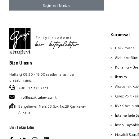
Seçimleri Temizle
Kurumsal
Hakkımızda
Gizlilik ve Güve
Bize Ulaşın
Kullanıcı - Üye
Haftaiçi 08:30 - 18:00 saatleri arasında
İletişim
ulaşabilirsiniz.
Akademik Kopy
+90 312 223 7773
Çerez Politika
info@gazikitabevi.com.tr
KVKK Aydınlat
Bahçelievler Mah. 53. Sok. No:29 Çankaya-
Ankara
İptal ve İade Ş
İnsan Kaynakl
Bizi Takip Edin
Mesafeli Satış 