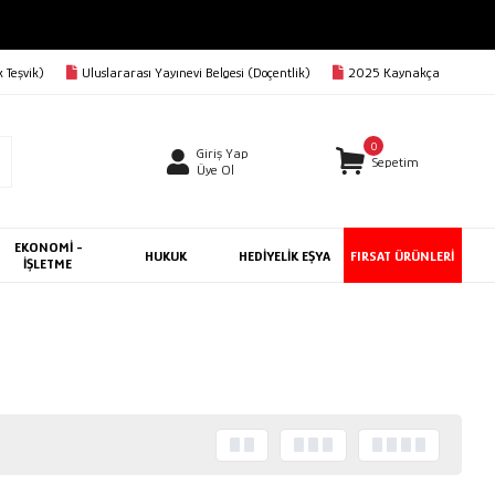
 Teşvik)
Uluslararası Yayınevi Belgesi (Doçentlik)
2025 Kaynakça
0
Giriş Yap
Sepetim
Üye Ol
EKONOMİ -
HUKUK
HEDİYELİK EŞYA
FIRSAT ÜRÜNLERİ
İŞLETME