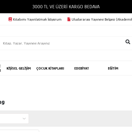
3000 TL VE ÜZERİ KARGO BEDAVA
Kitabımı Yayınlatmak İstiyorum
Uluslararası Yayınevi Belgesi (Akademik
E
KİŞİSEL GELİŞİM
ÇOCUK KİTAPLARI
EDEBİYAT
EĞİTİM
R
ng