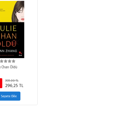
ie Chan Öldü
395,00 TL
296,25 TL
Sepete Ekle