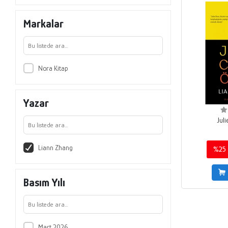
Markalar
Nora Kitap
Yazar
Jul
Liann Zhang
%25
Basım Yılı
Mart 2026