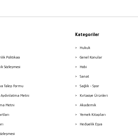
Kategoriler
Hukuk
nlik Politikası
Genel Konular
lik Sözleşmesi
Hobi
Sanat
a Talep Formu
Sağlık - Spor
sı Aydınlatma Metni
Kırtasiye Ürünleri
ma Metni
Akademik
artları
Yemek Kitapları
arı
Hediyelik Eşya
Sözleşmesi