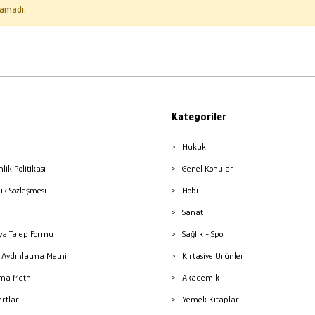
amadı.
Kategoriler
Hukuk
nlik Politikası
Genel Konular
lik Sözleşmesi
Hobi
Sanat
a Talep Formu
Sağlık - Spor
sı Aydınlatma Metni
Kırtasiye Ürünleri
ma Metni
Akademik
artları
Yemek Kitapları