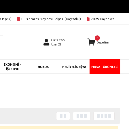
 Teşvik)
Uluslararası Yayınevi Belgesi (Doçentlik)
2025 Kaynakça
0
Giriş Yap
Sepetim
Üye Ol
EKONOMİ -
HUKUK
HEDİYELİK EŞYA
FIRSAT ÜRÜNLERİ
İŞLETME