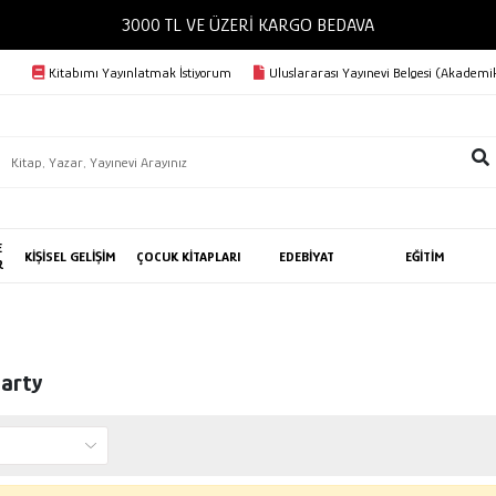
3000 TL VE ÜZERİ KARGO BEDAVA
Kitabımı Yayınlatmak İstiyorum
Uluslararası Yayınevi Belgesi (Akademik
E
KİŞİSEL GELİŞİM
ÇOCUK KİTAPLARI
EDEBİYAT
EĞİTİM
R
iarty