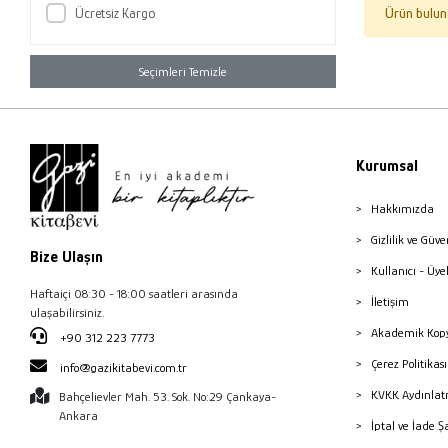
Ücretsiz Kargo
Ürün bulun
Seçimleri Temizle
Kurumsal
Hakkımızda
Gizlilik ve Güve
Bize Ulaşın
Kullanıcı - Üye
Haftaiçi 08:30 - 18:00 saatleri arasında
İletişim
ulaşabilirsiniz.
Akademik Kopy
+90 312 223 7773
Çerez Politika
info@gazikitabevi.com.tr
KVKK Aydınlat
Bahçelievler Mah. 53. Sok. No:29 Çankaya-
Ankara
İptal ve İade Ş