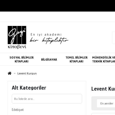
3000 TL VE ÜZERİ KARGO BEDAVA
SOSYAL BİLİMLER
TEMEL BİLİMLER
MÜHENDİSLİK V
BİLGİSAYAR
KİTAPLARI
KİTAPLARI
TEKNİK KİTAPLA
Levent Kurgun
Alt Kategoriler
Levent Ku
Edebiyat