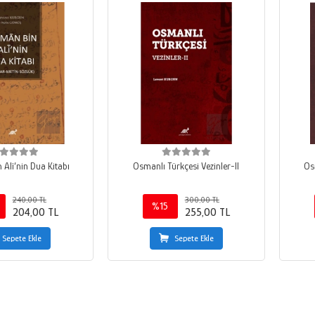
Alî’nin Dua Kitabı
Osmanlı Türkçesi Vezinler-II
Os
240,00 TL
300,00 TL
%15
204,00 TL
255,00 TL
Sepete Ekle
Sepete Ekle