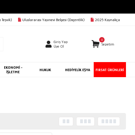
 Teşvik)
Uluslararası Yayınevi Belgesi (Doçentlik)
2025 Kaynakça
0
Giriş Yap
Sepetim
Üye Ol
EKONOMİ -
HUKUK
HEDİYELİK EŞYA
FIRSAT ÜRÜNLERİ
İŞLETME