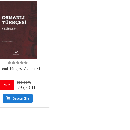
manlı Türkçesi Vezinler - I
350,00 TL
%15
297,50 TL
Sepete Ekle