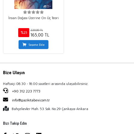
İnsan Doğası Üzerine On Üç Teori
220,00 TL
%25
165,00 TL
Sepete Ekle
Bize Ulaşın
Haftaiçi 08:30 - 18:00 saatleri arasında ulaşabilirsiniz.
+90 312 223 7773
info@gazikitabevi.com.tr
Bahçelievler Mah. 53. Sok. No:29 Çankaya-Ankara
Bizi Takip Edin