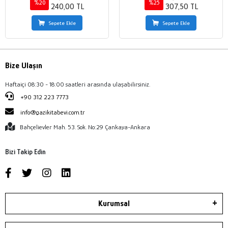
%20
%25
240,00 TL
307,50 TL
Sepete Ekle
Sepete Ekle
Bize Ulaşın
Haftaiçi 08:30 - 18:00 saatleri arasında ulaşabilirsiniz.
+90 312 223 7773
info@gazikitabevi.com.tr
Bahçelievler Mah. 53. Sok. No:29 Çankaya-Ankara
Bizi Takip Edin
Kurumsal