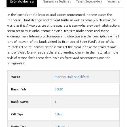
Ürün Açıklaması
Garanti ve Teslimat
Taksit Seçenekleri
Yorumlar
In the legends and allegories and satires represented in these pages the
reader will find strange and fervent faiths as well as homely pictures of the
world as it is. A vigorous use of the concrete is everywhere evident; abstractions
seem not to exist without some physical traits to make them real to the
ordinary man. Intensely picturesque and objective are the descriptions of hell
and of heaven, of the lands visited by Brandon, of Saint Paul's otter, of the
miracles of Saint Thomas, of the virtues of the coral, and of the traits of Rose
and of Violet. To any readers there is unending charm in the natural, simple
style of setting forth these details which force vivid conceptions upon the
imagination.
Yazar
Martha Hale Shackford
Basım Yılı
2020
Baskı Sayısı
1
Cilt Tipi
Ciltsiz
Kağıt Tipi
2. Hamur