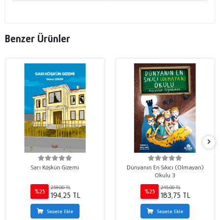
Benzer Ürünler
Sarı Köşkün Gizemi
Dünyanın En Sıkıcı (Olmayan)
Okulu 3
259,00 TL
245,00 TL
%25
%25
194,25 TL
183,75 TL
Sepete Ekle
Sepete Ekle