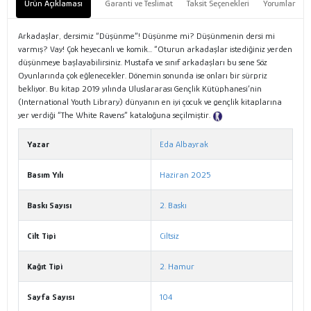
Ürün Açıklaması
Garanti ve Teslimat
Taksit Seçenekleri
Yorumlar
Arkadaşlar, dersimiz “Düşünme”! Düşünme mi? Düşünmenin dersi mi
varmış? Vay! Çok heyecanlı ve komik... “Oturun arkadaşlar istediğiniz yerden
düşünmeye başlayabilirsiniz. Mustafa ve sınıf arkadaşları bu sene Söz
Oyunlarında çok eğlenecekler. Dönemin sonunda ise onları bir sürpriz
bekliyor. Bu kitap 2019 yılında Uluslararası Gençlik Kütüphanesi’nin
(International Youth Library) dünyanın en iyi çocuk ve gençlik kitaplarına
yer verdiği “The White Ravens” kataloğuna seçilmiştir.
Tanıtım Metni
Yazar
Eda Albayrak
Basım Yılı
Haziran 2025
Baskı Sayısı
2. Baskı
Cilt Tipi
Ciltsiz
Kağıt Tipi
2. Hamur
Sayfa Sayısı
104