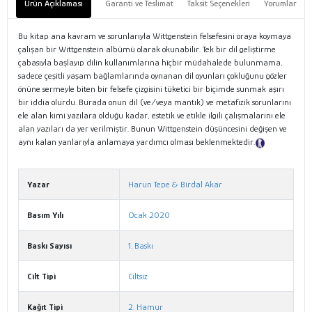
Ürün Açıklaması
Garanti ve Teslimat
Taksit Seçenekleri
Yorumlar
Bu kitap ana kavram ve sorunlarıyla Wittgenstein felsefesini oraya koymaya
çalışan bir Wittgenstein albümü olarak okunabilir. Tek bir dil geliştirme
çabasıyla başlayıp dilin kullanımlarına hiçbir müdahalede bulunmama,
sadece çeşitli yaşam bağlamlarında oynanan dil oyunları çokluğunu gözler
önüne sermeyle biten bir felsefe çizgisini tüketici bir biçimde sunmak aşırı
bir iddia olurdu. Burada onun dil (ve/veya mantık) ve metafizik sorunlarını
ele alan kimi yazılara olduğu kadar, estetik ve etikle ilgili çalışmalarını ele
alan yazıları da yer verilmiştir. Bunun Wittgenstein düşüncesini değişen ve
aynı kalan yanlarıyla anlamaya yardımcı olması beklenmektedir.
Tanıtım
Metni
Yazar
Harun Tepe & Birdal Akar
Basım Yılı
Ocak 2020
Baskı Sayısı
1. Baskı
Cilt Tipi
Ciltsiz
Kağıt Tipi
2. Hamur