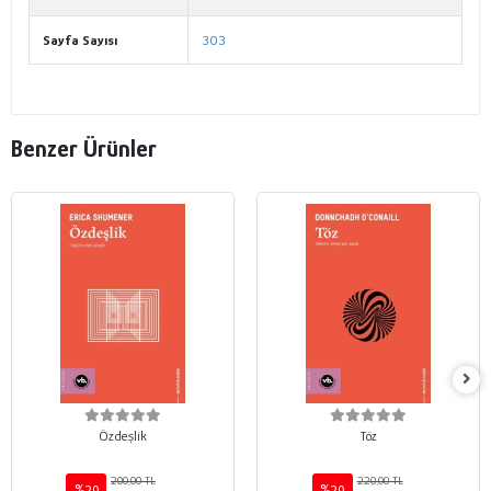
Sayfa Sayısı
303
Benzer Ürünler
Özdeşlik
Töz
200,00 TL
220,00 TL
%20
%20