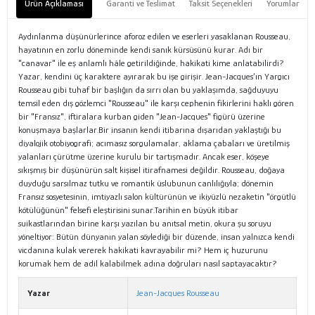
Ürün Açıklaması
Garanti ve Teslimat
Taksit Seçenekleri
Yorumlar
Aydınlanma düşünürlerince aforoz edilen ve eserleri yasaklanan Rousseau,
hayatının en zorlu döneminde kendi sanık kürsüsünü kurar. Adı bir
"canavar" ile eş anlamlı hâle getirildiğinde, hakikati kime anlatabilirdi?
Yazar, kendini üç karaktere ayırarak bu işe girişir. Jean-Jacques’ın Yargıcı
Rousseau gibi tuhaf bir başlığın da sırrı olan bu yaklaşımda, sağduyuyu
temsil eden dış gözlemci "Rousseau" ile karşı cephenin fikirlerini haklı gören
bir "Fransız", iftiralara kurban giden "Jean-Jacques" figürü üzerine
konuşmaya başlarlar.Bir insanın kendi itibarına dışarıdan yaklaştığı bu
diyalojik otobiyografi; acımasız sorgulamalar, aklama çabaları ve üretilmiş
yalanları çürütme üzerine kurulu bir tartışmadır. Ancak eser, köşeye
sıkışmış bir düşünürün salt kişisel itirafnamesi değildir. Rousseau, doğaya
duyduğu sarsılmaz tutku ve romantik üslubunun canlılığıyla; dönemin
Fransız sosyetesinin, imtiyazlı salon kültürünün ve ikiyüzlü nezaketin "örgütlü
kötülüğünün" felsefi eleştirisini sunar.Tarihin en büyük itibar
suikastlarından birine karşı yazılan bu anıtsal metin, okura şu soruyu
yöneltiyor: Bütün dünyanın yalan söylediği bir düzende, insan yalnızca kendi
vicdanına kulak vererek hakikati kavrayabilir mi? Hem iç huzurunu
korumak hem de adil kalabilmek adına doğruları nasıl saptayacaktır?
Yazar
Jean-Jacques Rousseau