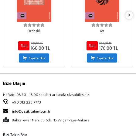
Özdeşlik
Töz
200,00 TL
220,00 TL
%20
%20
160,00 TL
176,00 TL
Sepete Ekle
Sepete Ekle
Bize Ulaşın
Haftaiçi 08:30 - 18:00 saatleri arasında ulaşabilirsiniz.
+90 312 223 7773
info@gazikitabevi.com.tr
Bahçelievler Mah. 53. Sok. No:29 Çankaya-Ankara
Bizi Takip Edin