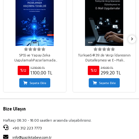
SPSS ve Yapay Zeka
Türkiye&#39;de Vergi İdaresinin
UygulamalıPazarlamada
Dijitalleşmesi ve E–Mali
Araştırma Teknikleri Nitel ve Nicel
Uygulamalar
1.250,00 TL
340,00 TL
Veri Toplama ¦ Veri Tabanları ve
%12
%12
1.100,00 TL
299,20 TL
Yapay Zeka İleri İstatistiksel
Modelleme
Sepete Ekle
Sepete Ekle
Bize Ulaşın
Haftaiçi 08:30 - 18:00 saatleri arasında ulaşabilirsiniz.
+90 312 223 7773
info@gazikitabevi.com.tr