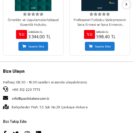
Örnekler ve UygulamalarlaSosyal
Profesyonel Futbolcu Sözleşmesinin
Güvenlik Hukuku
Sona Ermesi ve Sona Ermenin
Sonuçları
3.800,00 TL
680,00 TL
%12
%12
3.344,00 TL
598,40 TL
Sepete Ekle
Sepete Ekle
Bize Ulaşın
Haftaiçi 08:30 - 18:00 saatleri arasında ulaşabilirsiniz.
+90 312 223 7773
info@gazikitabevi.com.tr
Bahçelievler Mah. 53. Sok. No:29 Çankaya-Ankara
Bizi Takip Edin