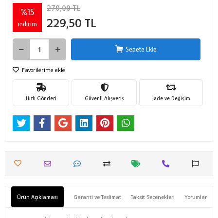
270,00 TL
%15
229,50 TL
indirim
Sepete Ekle
Favorilerime ekle
Hızlı Gönderi
Güvenli Alışveriş
İade ve Değişim
Ürün Açıklaması
Garanti ve Teslimat
Taksit Seçenekleri
Yorumlar