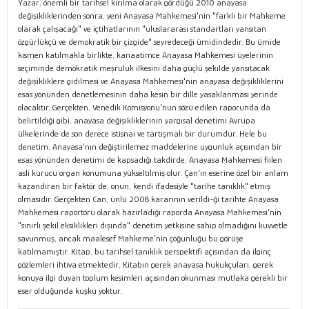
Yazar, önemli bir tarihsel kırılma olarak gördüğü 2010 anayasa
değişikliklerinden sonra, yeni Anayasa Mahkemesi'nin "farklı bir Mahkeme
olarak çalışacağı" ve içtihatlarının "uluslararası standartları yansıtan
özgürlükçü ve demokratik bir çizgide" seyredeceği ümidindedir. Bu ümide
kısmen katılmakla birlikte, kanaatimce Anayasa Mahkemesi üyelerinin
seçiminde demokratik meşruluk ilkesini daha güçlü şekilde yansıtacak
değişikliklere gidilmesi ve Anayasa Mahkemesi'nin anayasa değişikliklerini
esas yönünden denetlemesinin daha kesin bir dille yasaklanması yerinde
olacaktır. Gerçekten, Venedik Komisyonu'nun sözü edilen raporunda da
belirtildiği gibi, anayasa değişikliklerinin yargısal denetimi Avrupa
ülkelerinde de son derece istisnai ve tartışmalı bir durumdur. Hele bu
denetim, Anayasa'nın değiştirilemez maddelerine uygunluk açısından bir
esas yönünden denetimi de kapsadığı takdirde, Anayasa Mahkemesi fiilen
asli kurucu organ konumuna yükseltilmiş olur. Çan'ın eserine özel bir anlam
kazandıran bir faktör de, onun, kendi ifadesiyle "tarihe tanıklık" etmiş
olmasıdır. Gerçekten Can, ünlü 2008 kararının verildi-ği tarihte Anayasa
Mahkemesi raportörü olarak hazırladığı raporda Anayasa Mahkemesi'nin
"sınırlı şekil eksiklikleri dışında" denetim yetkisine sahip olmadığını kuvvetle
savunmuş, ancak maalesef Mahkeme'nin çoğunluğu bu görüşe
katılmamıştır. Kitap, bu tarihsel tanıklık perspektifi açısından da ilginç
gözlemleri ihtiva etmektedir, Kitabın gerek anayasa hukukçuları, gerek
konuya ilgi duyan toplum kesimleri açısından okunması mutlaka gerekli bir
eser olduğunda kuşku yoktur.