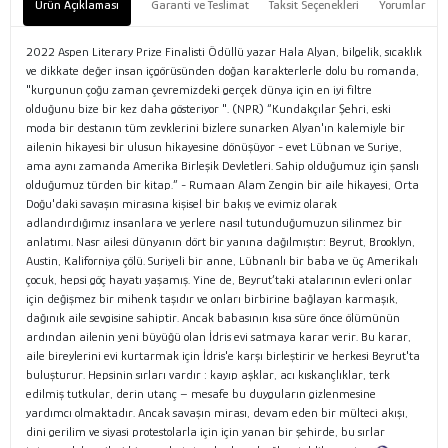
Ürün Açıklaması
Garanti ve Teslimat
Taksit Seçenekleri
Yorumlar
2022 Aspen Literary Prize Finalisti Ödüllü yazar Hala Alyan, bilgelik, sıcaklık
ve dikkate değer insan içgörüsünden doğan karakterlerle dolu bu romanda,
"kurgunun çoğu zaman çevremizdeki gerçek dünya için en iyi filtre
olduğunu bize bir kez daha gösteriyor ". (NPR) “Kundakçılar Şehri, eski
moda bir destanın tüm zevklerini bizlere sunarken Alyan'ın kalemiyle bir
ailenin hikayesi bir ulusun hikayesine dönüşüyor - evet Lübnan ve Suriye,
ama aynı zamanda Amerika Birleşik Devletleri. Sahip olduğumuz için şanslı
olduğumuz türden bir kitap.” - Rumaan Alam Zengin bir aile hikayesi, Orta
Doğu'daki savaşın mirasına kişisel bir bakış ve evimiz olarak
adlandırdığımız insanlara ve yerlere nasıl tutunduğumuzun silinmez bir
anlatımı. Nasr ailesi dünyanın dört bir yanına dağılmıştır: Beyrut, Brooklyn,
Austin, Kaliforniya çölü. Suriyeli bir anne, Lübnanlı bir baba ve üç Amerikalı
çocuk, hepsi göç hayatı yaşamış. Yine de, Beyrut’taki atalarının evleri onlar
için değişmez bir mihenk taşıdır ve onları birbirine bağlayan karmaşık,
dağınık aile sevgisine sahiptir. Ancak babasının kısa süre önce ölümünün
ardından ailenin yeni büyüğü olan İdris evi satmaya karar verir. Bu karar,
aile bireylerini evi kurtarmak için İdris'e karşı birleştirir ve herkesi Beyrut'ta
buluşturur. Hepsinin sırları vardır : kayıp aşklar, acı kıskançlıklar, terk
edilmiş tutkular, derin utanç – mesafe bu duyguların gizlenmesine
yardımcı olmaktadır. Ancak savaşın mirası, devam eden bir mülteci akışı,
dini gerilim ve siyasi protestolarla için için yanan bir şehirde, bu sırlar