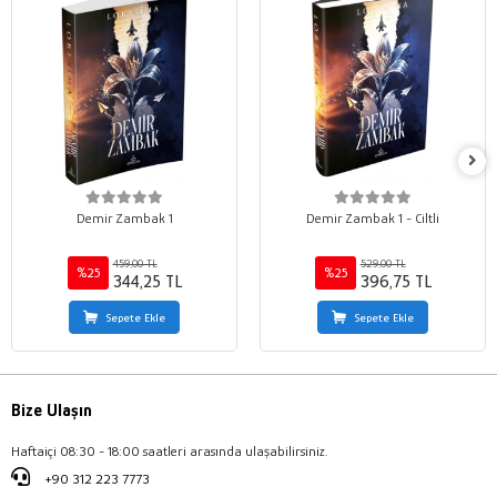
Demir Zambak 1
Demir Zambak 1 - Ciltli
459,00 TL
529,00 TL
%25
%25
344,25 TL
396,75 TL
Sepete Ekle
Sepete Ekle
Bize Ulaşın
Haftaiçi 08:30 - 18:00 saatleri arasında ulaşabilirsiniz.
+90 312 223 7773