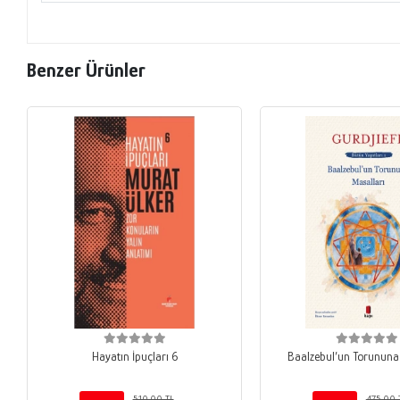
Benzer Ürünler
Hayatın İpuçları 6
Baalzebul’un Torununa
510,00 TL
475,00 