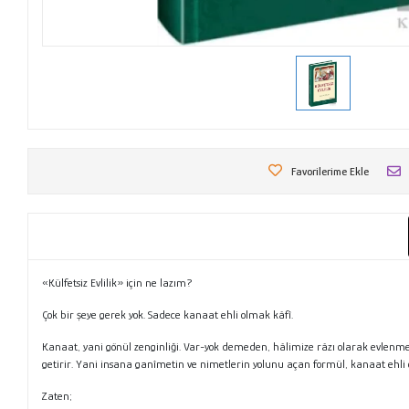
Favorilerime Ekle
«Külfetsiz Evlilik» için ne lazım?
Çok bir şeye gerek yok. Sadece kanaat ehli olmak kâfî.
Kanaat, yani gönül zenginliği. Var-yok demeden, hâlimize râzı olarak evlenmek.
getirir. Yani insana ganîmetin ve nimetlerin yolunu açan formül, kanaat ehli 
Zaten;