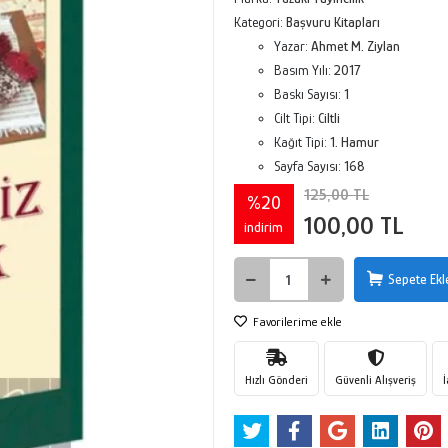
Kategori:
Başvuru Kitapları
Yazar:
Ahmet M. Ziylan
Basım Yılı:
2017
Baskı Sayısı:
1
Cilt Tipi:
Ciltli
Kağıt Tipi:
1. Hamur
Sayfa Sayısı:
168
125,00 TL
%20
100,00 TL
indirim
Sepete Ekl
Favorilerime ekle
Hızlı Gönderi
Güvenli Alışveriş