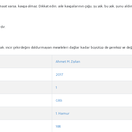
aat varsa, kavga olmaz. Dikkat edin; aile kavgalarının çoğu, şu yok, bu yok, şunu ald
dır.
mak, incir çekirdeğini doldurmayan meseleleri dağlar kadar büyütüp de gereksiz ve de
Ahmet M. Ziylan
2017
1
Ciltli
1. Hamur
168