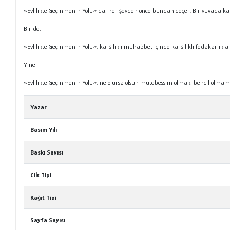
«Evlilikte Geçinmenin Yolu» da, her şeyden önce bundan geçer. Bir yuvada kan
Bir de;
«Evlilikte Geçinmenin Yolu», karşılıklı muhabbet içinde karşılıklı fedâkârlıklar
Yine;
«Evlilikte Geçinmenin Yolu», ne olursa olsun mütebessim olmak, bencil olma
Yazar
Basım Yılı
Baskı Sayısı
Cilt Tipi
Kağıt Tipi
Sayfa Sayısı