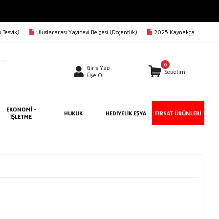
 Teşvik)
Uluslararası Yayınevi Belgesi (Doçentlik)
2025 Kaynakça
0
Giriş Yap
Sepetim
Üye Ol
EKONOMİ -
HUKUK
HEDİYELİK EŞYA
FIRSAT ÜRÜNLERİ
İŞLETME