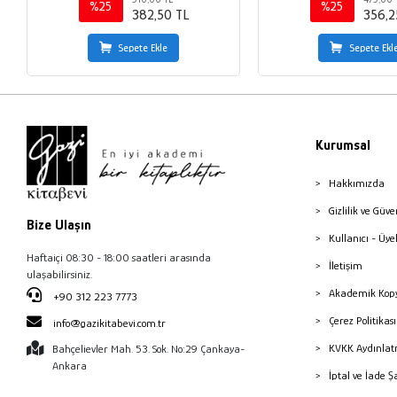
%25
%25
382,50 TL
356,2
Sepete Ekle
Sepete Ekl
Kurumsal
Hakkımızda
Gizlilik ve Güve
Bize Ulaşın
Kullanıcı - Üye
Haftaiçi 08:30 - 18:00 saatleri arasında
İletişim
ulaşabilirsiniz.
Akademik Kopy
+90 312 223 7773
Çerez Politika
info@gazikitabevi.com.tr
KVKK Aydınlat
Bahçelievler Mah. 53. Sok. No:29 Çankaya-
Ankara
İptal ve İade Ş