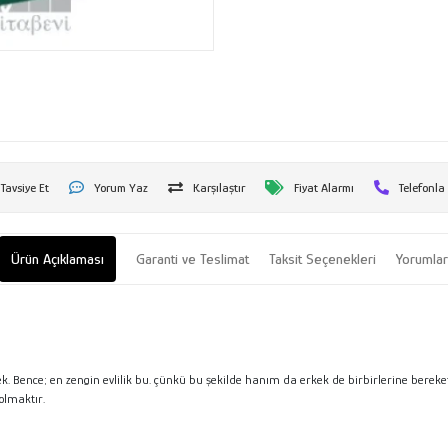
Tavsiye Et
Yorum Yaz
Karşılaştır
Fiyat Alarmı
Telefonla
Ürün Açıklaması
Garanti ve Teslimat
Taksit Seçenekleri
Yorumla
 Bence; en zengin evlilik bu. çünkü bu şekilde hanım da erkek de birbirlerine bereket v
olmaktır.