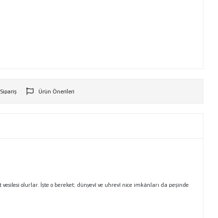
 Sipariş
Ürün Önerileri
r
esilesi olurlar. İşte o bereket; dünyevî ve uhrevî nice imkânları da peşinde