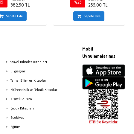
15
%25
382,50 TL
255,00 TL
Sepete Ekle
Sepete Ekle
Mobil
Uygulamalarımız
Sosyal Bilimler Kitapları
Bilgisayar
Temel Bilimler Kitapları
Mühendislik ve Teknik Kitaplar
Kişisel Gelişim
Çocuk Kitapları
Edebiyat
Eğitim