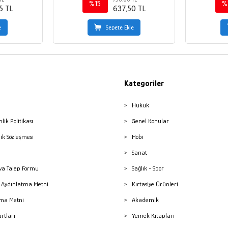
%15
%
5 TL
637,50 TL
e
Sepete Ekle
Kategoriler
Hukuk
nlik Politikası
Genel Konular
lik Sözleşmesi
Hobi
Sanat
a Talep Formu
Sağlık - Spor
sı Aydınlatma Metni
Kırtasiye Ürünleri
ma Metni
Akademik
artları
Yemek Kitapları