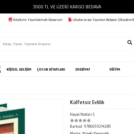
3000 TL VE ÜZERİ KARGO BEDAVA
Kitabımı Yayınlatmak İstiyorum
Uluslararası Yayınevi Belgesi (Akademik
E
KİŞİSEL GELİŞİM
ÇOCUK KİTAPLARI
EDEBİYAT
EĞİTİM
R
Külfetsiz Evlilik
Hayat Notları 5
Barkod:
9786059214285
Marka:
Yüzakı Yayıncılık