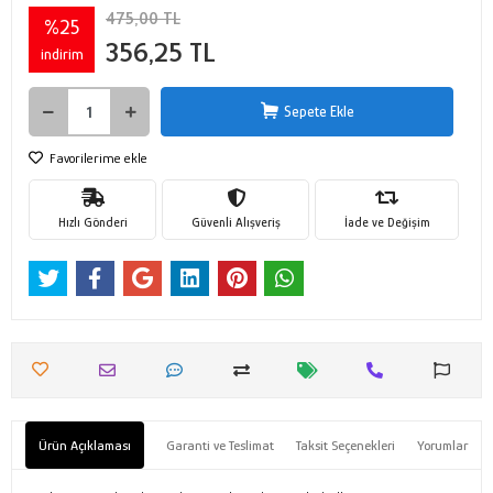
475,00 TL
%25
356,25 TL
indirim
Sepete Ekle
Favorilerime ekle
Hızlı Gönderi
Güvenli Alışveriş
İade ve Değişim
Ürün Açıklaması
Garanti ve Teslimat
Taksit Seçenekleri
Yorumlar