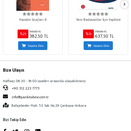
Hayatın İpuçları 6
Yeni Başlayanlar İçin İngilizce
510,00 TL
750,00 TL
%25
%15
382,50 TL
637,50 TL
Sepete Ekle
Sepete Ekle
Bize Ulaşın
Haftaiçi 08:30 - 18:00 saatleri arasında ulaşabilirsiniz.
+90 312 223 7773
info@gazikitabevi.com.tr
Bahçelievler Mah. 53. Sok. No:29 Çankaya-Ankara
Bizi Takip Edin