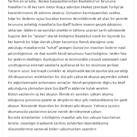
Tarihin en sıradışı, devasa başyapıtlarından Baalzebul'un Torununa
Masalları'nı ilk kez tam metin Rusça aslından eksiksiz çevirisiyle Türkçe'ye
kazandırmanın ilk adımını atıyoruz. Dünyanın karmaşasından uzakta,
bilge bir dedenin uçsuz bucaksız evrenin derinliklerinde yol alan bir gemide
torununa anlattığı masallarla Gurdjieff bizlere insanın gerçek öyküsünü
aktarıyor. Göklerin sarayından sineklerin tahtına uzanan tarih sahnesinde
bugüne dek bir "şeytan" olarak bildiğimiz Baalzebul ironik bir biçimde bu
kez kozmik bir bilge olarak çıkıyor karşımıza. Konuk olacağınız uzay
yolculuğu masallarında "tuhaf" gezegen Dünya'nın insanları bizlerin nasıl
göründüğümüz, ne diye sürekli kendi sonumuzu hazırladığımız, neden hep
bir şeylerin eksikliğini duyduğumuz ve özümüzdeki o büyük potansiyeli nasıl
unuttuğumuz evrensel yasalarla açıklanarak bir bir önümüze seriliyor.
Yazarın uzun, karmaşık cümleler ve alışılmadık sözcük oyunlarıyla yarattığı
dili okuyucunun anlatılanları bir düş gibi çabucak okuyup geçmeden yüksek
bir yoğunlaşmayla anlamasını amaçlar. Kendi gerçeğimize doğru bu keşif
yolculuğuna çıkmadan önce Gurdjieff'in sözlerine kulak verelim:
Bütün yazılarımı üç kez okuyun. İlkinde en azından, çoktan alışmış
olduğunuz günümüz gazete ve dergilerini okur gibi mekanikleşmiş bir gözle
okuyun. İkincisinde dışarıdan bir dinleyici gibi okuyun. Yalnızca üçüncü
okumanızda yazılarımın özüne inerek derinleşmeye çalışın.
Burada anlatılanlar, o bildiğimiz masallar gibi bizi uykuya hazırlamaz;
tersine, insanlığın trajikomik tarihini anlatırken otomatikleşmiş
düşüncelerimizi sarsarak bizleri uykumuzdan uyandırır.