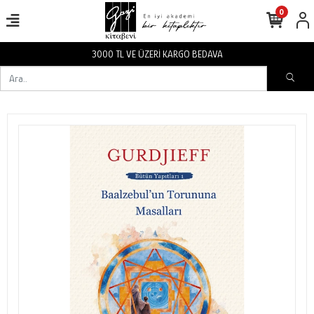
0
VA
3000 TL VE ÜZERİ KARGO BEDA