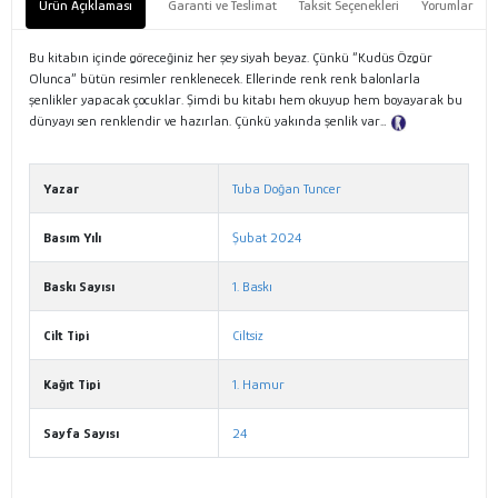
Ürün Açıklaması
Garanti ve Teslimat
Taksit Seçenekleri
Yorumlar
Bu kitabın içinde göreceğiniz her şey siyah beyaz. Çünkü “Kudüs Özgür
Olunca” bütün resimler renklenecek. Ellerinde renk renk balonlarla
şenlikler yapacak çocuklar. Şimdi bu kitabı hem okuyup hem boyayarak bu
dünyayı sen renklendir ve hazırlan. Çünkü yakında şenlik var…
Tanıtım
Metni
Yazar
Tuba Doğan Tuncer
Basım Yılı
Şubat 2024
Baskı Sayısı
1. Baskı
Cilt Tipi
Ciltsiz
Kağıt Tipi
1. Hamur
Sayfa Sayısı
24