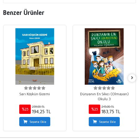
Benzer Ürünler
Sarı Köşkün Gizemi
Dünyanın En Sıkıcı (Olmayan)
Okulu 3
259,00 TL
245,00 TL
%25
%25
194,25 TL
183,75 TL
Sepete Ekle
Sepete Ekle