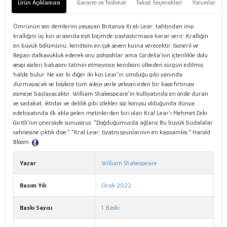
Ürün Açıklaması
Garanti ve Teslimat
Taksit Seçenekleri
Yorumlar
Ömrünün son demlerini yaşayan Britanya Kralı Lear, tahtından inip
krallığını üç kızı arasında eşit biçimde paylaştırmaya karar verir. Krallığın
en büyük bölümünü, kendisini en çok seven kızına verecektir. Goneril ve
Regan dalkavukluk ederek onu pohpohlar ama Cordelia’nın içtenlikle dolu
sevgi sözleri babasını tatmin etmeyince kendisini ülkeden sürgün edilmiş
halde bulur. Ne var ki diğer iki kızı Lear’ın umduğu gibi yanında
durmayacak ve böylece tüm aileyi yerle yeksan eden bir kaos fırtınası
esmeye başlayacaktır. William Shakespeare’in külliyatında en önde duran
ve sadakat, iktidar ve delilik gibi izlekler söz konusu olduğunda dünya
edebiyatında ilk akla gelen metinlerden biri olan Kral Lear’ı Mehmet Zeki
Giritli’nin çevirisiyle sunuyoruz. “Doğduğumuzda ağlarız Bu büyük budalalar
sahnesine çıktık diye.” “Kral Lear, tiyatro oyunlarının en kapsamlısı.” Harold
Bloom.
Tanıtım Metni
Yazar
William Shakespeare
Basım Yılı
Ocak 2022
Baskı Sayısı
1. Baskı