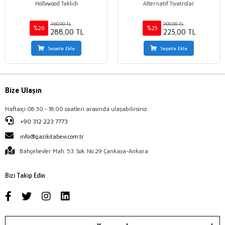
Hollywood Taklidi
Alternatif Tiyatrolar
360,00 TL
300,00 TL
%20
%25
288,00 TL
225,00 TL
Sepete Ekle
Sepete Ekle
Bize Ulaşın
Haftaiçi 08:30 - 18:00 saatleri arasında ulaşabilirsiniz.
+90 312 223 7773
info@gazikitabevi.com.tr
Bahçelievler Mah. 53. Sok. No:29 Çankaya-Ankara
Bizi Takip Edin