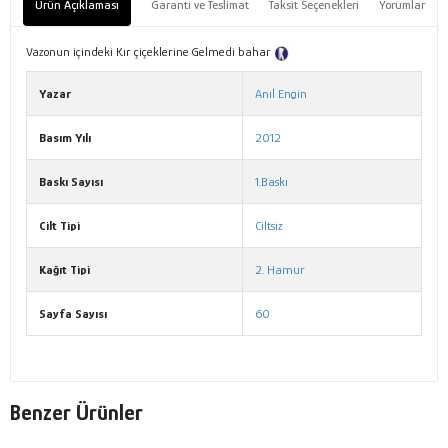
Ürün Açıklaması
Garanti ve Teslimat
Taksit Seçenekleri
Yorumlar
Vazonun içindeki Kır çiçeklerine Gelmedi bahar
Tanıtım Metni
Yazar
Anıl Engin
Basım Yılı
2012
Baskı Sayısı
1.Baskı
Cilt Tipi
Ciltsiz
Kağıt Tipi
2. Hamur
Sayfa Sayısı
60
Benzer Ürünler