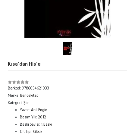
Kısa’dan His’e
-
Barkod:
9786054621033
Marka:
Bencekitap
Kategori:
Şiir
Yazar:
Anıl Engin
Basım Yılı:
2012
Baskı Sayısı:
1.Baskı
Cilt Tipi:
Ciltsiz