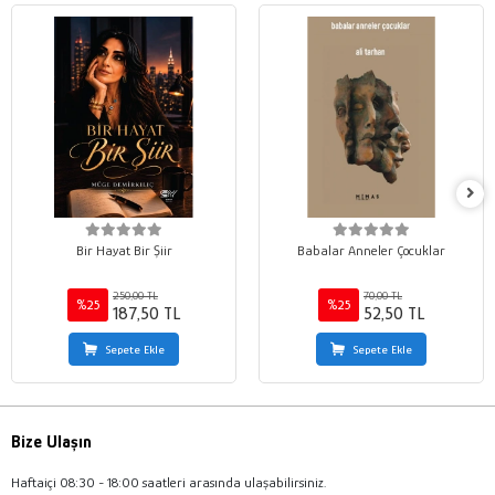
Bir Hayat Bir Şiir
Babalar Anneler Çocuklar
250,00 TL
70,00 TL
%25
%25
187,50 TL
52,50 TL
Sepete Ekle
Sepete Ekle
Bize Ulaşın
Haftaiçi 08:30 - 18:00 saatleri arasında ulaşabilirsiniz.