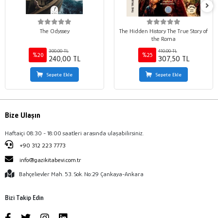
The Odyssey
The Hidden History The True Story of
the Roma
300,00 TL
410,00 TL
%20
%25
240,00 TL
307,50 TL
Sepete Ekle
Sepete Ekle
Bize Ulaşın
Haftaiçi 08:30 - 18:00 saatleri arasında ulaşabilirsiniz.
+90 312 223 7773
info@gazikitabevi.com.tr
Bahçelievler Mah. 53. Sok. No:29 Çankaya-Ankara
Bizi Takip Edin