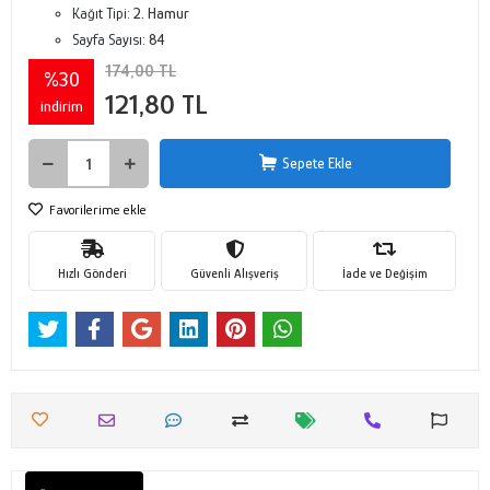
Kağıt Tipi:
2. Hamur
Sayfa Sayısı:
84
174,00 TL
%30
121,80 TL
indirim
Sepete Ekle
Favorilerime ekle
Hızlı Gönderi
Güvenli Alışveriş
İade ve Değişim