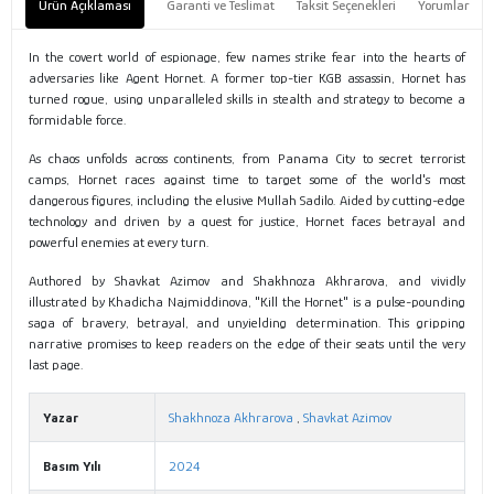
Ürün Açıklaması
Garanti ve Teslimat
Taksit Seçenekleri
Yorumlar
In the covert world of espionage, few names strike fear into the hearts of
adversaries like Agent Hornet. A former top-tier KGB assassin, Hornet has
turned rogue, using unparalleled skills in stealth and strategy to become a
formidable force.
As chaos unfolds across continents, from Panama City to secret terrorist
camps, Hornet races against time to target some of the world's most
dangerous figures, including the elusive Mullah Sadilo. Aided by cutting-edge
technology and driven by a quest for justice, Hornet faces betrayal and
powerful enemies at every turn.
Authored by Shavkat Azimov and Shakhnoza Akhrarova, and vividly
illustrated by Khadicha Najmiddinova, "Kill the Hornet" is a pulse-pounding
saga of bravery, betrayal, and unyielding determination. This gripping
narrative promises to keep readers on the edge of their seats until the very
last page.
Yazar
Shakhnoza Akhrarova
,
Shavkat Azimov
Basım Yılı
2024