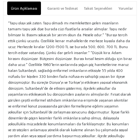
Ürün Açıklaması
Garanti ve Teslimat
Taksit Seçenekleri
Yorumlar
“Tapu olayı yok zaten. Tapu olmadı mı memleketten gelen insanların
tamamı tapu yok diye burada cüzi fiyatlarla arsalar almışlar. Tapu nedir
bilmiyor ki. Basımı sokacak bir yerim olsun da. Mesele odur.” “Burayı tercih
ettik çünkü ucuzdu. Özellikle kenar mahallelerde merkeze kıyasla daha da
ucuz. Merkezde kiralar 1200-1500 TL ise burada 500, 600, 700 TL. Bunu
tercih ediyor vatandaş. Çünkü dar gelirli insanlar.” “Düşük kira. Adam
kirasını düşünüyor. Bütçesini düşünüyor. Burası kırsal kesim olduğu için biraz
daha ucuz.” Özellikle 1980'lerin sonlarında yoğun göç hareketlerine maruz
kalan Sultanbeyli, sağladığı enformel imkanların etkisiyle 55 yılda 400
nüfuslu bir köyden 330 binden fazla nüfusa ev sahipliği yapan bir ilçeye
dönüşmüştür. Bu süreçte Dünya'yı ve Türkiye'yi etkileyen yapısal ekonomik
dönüşüm, Sultanbeyli'de de etkisini göstermiş, ilçedeki yoksullar da
yaşamlarını etkileyecek bu dönüşümden paylarını almışlardır. Fırsat olarak
görülen çeşitli enformel istihdam imkânlarına erişimde yaşanan sıkıntılar
ve enformel konut piyasasında görülen formelleşme eğilimi yaşamın
yoksullar için Sultanbeyli'de zorlaşması sonucunu doğurmuştur. İlçeye farklı
dönemlerde göçen kesimler farklı imkânlara sahip olmuş, dolayısıyla
yoksullukla mücadelede konumlanmaları da farklılaşmıştır. Bu konumları
ve stratejileri anlamaya yönelik olarak kaleme alınan bu çalışmada sosyal
yardım alan veya sosyal yardıma başvurmuş yoksullar, ilçede yoksulluğu