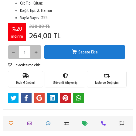
Cilt Tipi:
Ciltsiz
Kağıt Tipi:
2. Hamur
Sayfa Sayısı:
255
330,00 TL
%20
264,00 TL
indirim
Sepete Ekle
Favorilerime ekle
Hızlı Gönderi
Güvenli Alışveriş
İade ve Değişim