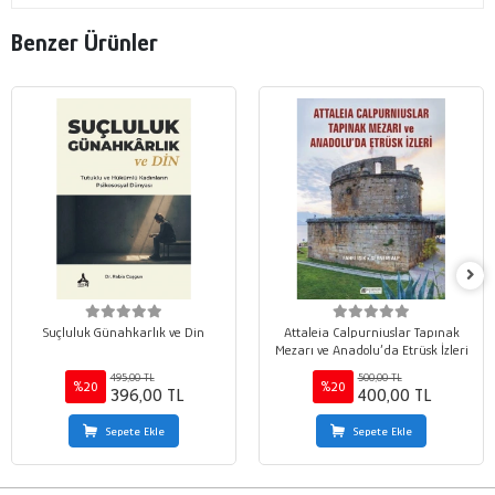
Benzer Ürünler
Suçluluk Günahkarlık ve Din
Attaleia Calpurniuslar Tapınak
Mezarı ve Anadolu’da Etrüsk İzleri
495,00 TL
500,00 TL
%20
%20
396,00 TL
400,00 TL
Sepete Ekle
Sepete Ekle