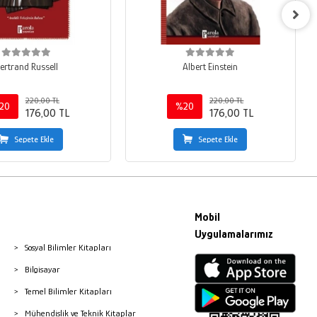
ertrand Russell
Albert Einstein
220,00 TL
220,00 TL
20
%20
176,00 TL
176,00 TL
Sepete Ekle
Sepete Ekle
Mobil
Uygulamalarımız
Sosyal Bilimler Kitapları
Bilgisayar
Temel Bilimler Kitapları
Mühendislik ve Teknik Kitaplar