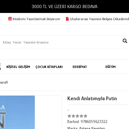
3000 TL VE ÜZERİ KARGO BEDAVA
Kitabımı Yayınlatmak İstiyorum
Uluslararası Yayınevi Belgesi (Akademik
E
KİŞİSEL GELİŞİM
ÇOCUK KİTAPLARI
EDEBİYAT
EĞİTİM
R
ografi
Kendi Anlatımıyla Putin
-
Barkod:
9786059623322
Marka:
Astana Yayınları