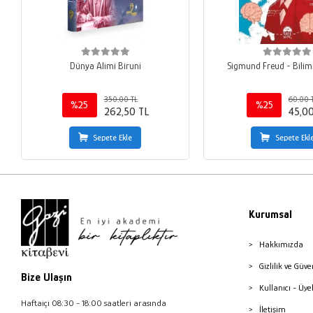
Dünya Alimi Biruni
Sigmund Freud - Bilimi
350,00 TL
60,00 
%25
%25
262,50 TL
45,0
Sepete Ekle
Sepete Ekl
Kurumsal
Hakkımızda
Gizlilik ve Güve
Bize Ulaşın
Kullanıcı - Üye
Haftaiçi 08:30 - 18:00 saatleri arasında
İletişim