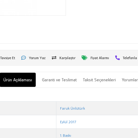
Tavsiye Et
Yorum Yaz
Karşılaştır
Fiyat Alarmı
Telefonla
Ürün Açıklaması
Garanti ve Teslimat
Taksit Seçenekleri
Yorumla
Faruk Ünlütürk
Eylül 2017
1. Baskı