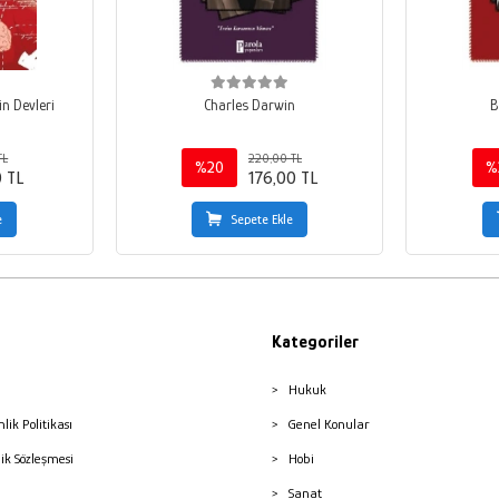
n Devleri
Charles Darwin
B
TL
220,00 TL
%20
%
0 TL
176,00 TL
e
Sepete Ekle
Kategoriler
Hukuk
nlik Politikası
Genel Konular
lik Sözleşmesi
Hobi
Sanat