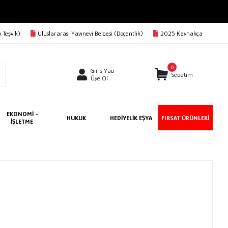
 Teşvik)
Uluslararası Yayınevi Belgesi (Doçentlik)
2025 Kaynakça
0
Giriş Yap
Sepetim
Üye Ol
EKONOMİ -
HUKUK
HEDİYELİK EŞYA
FIRSAT ÜRÜNLERİ
İŞLETME