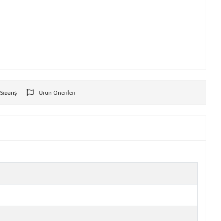
 Sipariş
Ürün Önerileri
r