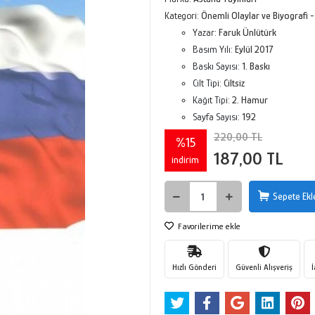
Kategori:
Önemli Olaylar ve Biyografi 
Yazar:
Faruk Ünlütürk
Basım Yılı:
Eylül 2017
Baskı Sayısı:
1. Baskı
Cilt Tipi:
Ciltsiz
Kağıt Tipi:
2. Hamur
Sayfa Sayısı:
192
220,00 TL
%15
187,00 TL
indirim
Sepete Ekl
Favorilerime ekle
Hızlı Gönderi
Güvenli Alışveriş