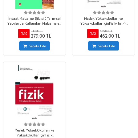
İnşaat Malzeme Bilgisi ( Tarımsal
Meslek Yüksekokulları ve
Yapılarda Kullanılan Malzemeleri
Yüksekokullar İçinFizik<br />
) Kenan Büyüktaş
Teknolojinin Bilimsel İlkeleri
310,00 TL
525,00 TL
%10
%12
279,00 TL
462,00 TL
Sepete Ekle
Sepete Ekle
Meslek YüksekOkulları ve
Yüksekokullar İçinFizik