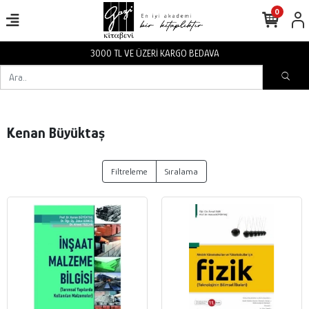
0
3000 TL VE ÜZERİ KARGO BEDAVA
Kenan Büyüktaş
Filtreleme
Sıralama