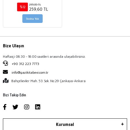
&#40;Teknolojinin Bilimsel
295,00 TL
İlkeleri&#41;
%12
259,60 TL
Stokta Yok
Bize Ulaşın
Haftaiçi 08:30 - 18:00 saatleri arasında ulaşabilirsiniz.
+90 312 223 7773
info@gazikitabevi.com.tr
Bahçelievler Mah. 53. Sok. No:29 Çankaya-Ankara
Bizi Takip Edin
Kurumsal