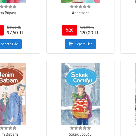
tın Rüyası
Annesizler
130,00 TL
150,00 TL
%20
97,50 TL
120,00 TL
Sepete Ekle
Sepete Ekle
nim Babam
Sokak Çocuğu