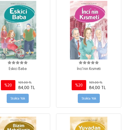
Eskici Baba
İnci'nin Kısmeti
105,00 TL
105,00 TL
%20
%20
84,00 TL
84,00 TL
Stokta Yok
Stokta Yok