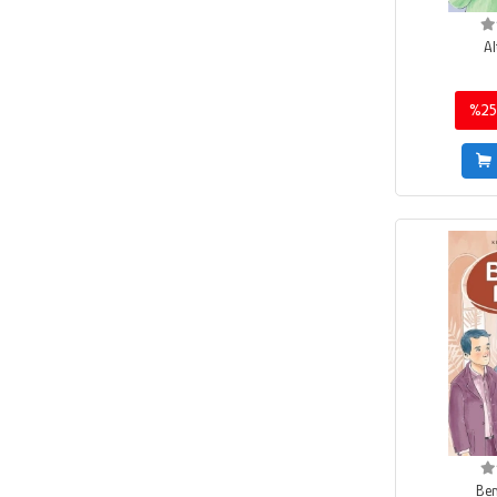
Al
%25
Be