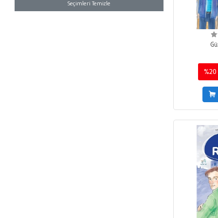
Seçimleri Temizle
Gü
%20