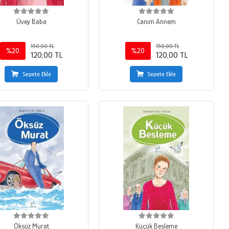
Üvey Baba
Canım Annem
150,00 TL
150,00 TL
%20
%20
120,00 TL
120,00 TL
Sepete Ekle
Sepete Ekle
Öksüz Murat
Küçük Besleme