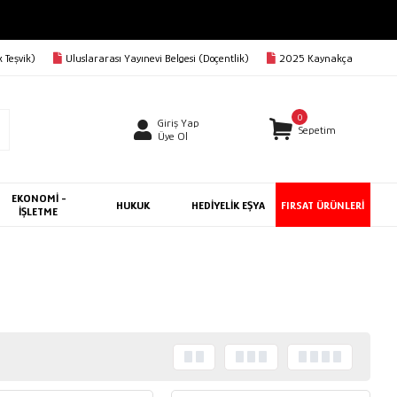
 Teşvik)
Uluslararası Yayınevi Belgesi (Doçentlik)
2025 Kaynakça
0
Giriş Yap
Sepetim
Üye Ol
EKONOMİ -
HUKUK
HEDİYELİK EŞYA
FIRSAT ÜRÜNLERİ
İŞLETME