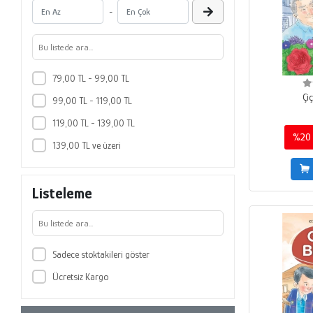
-
Eylül 2020
Ocak 2023
Temmuz 2022
79,00 TL - 99,00 TL
Çi
99,00 TL - 119,00 TL
119,00 TL - 139,00 TL
%20
139,00 TL ve üzeri
Listeleme
Sadece stoktakileri göster
Ücretsiz Kargo