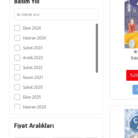
Basım Yılı
Ekim 2024
Haziran 2024
Şubat 2023
Aralık 2022
Beki
Şubat 2022
%20
Kasım 2021
Şubat 2020
Ekim 2025
Haziran 2020
Şubat 2024
Fiyat Aralıkları
Ağustos 2020
Eylüğl 2020