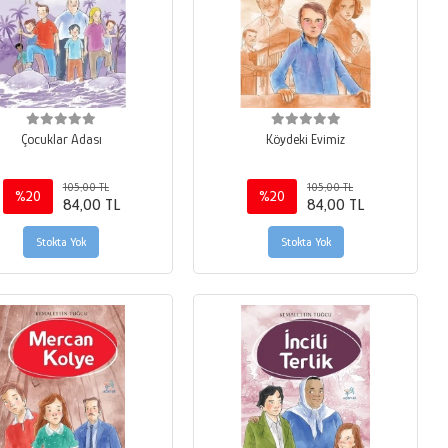
Çocuklar Adası
Köydeki Evimiz
105,00 TL
105,00 TL
%20
%20
84,00 TL
84,00 TL
Stokta Yok
Stokta Yok