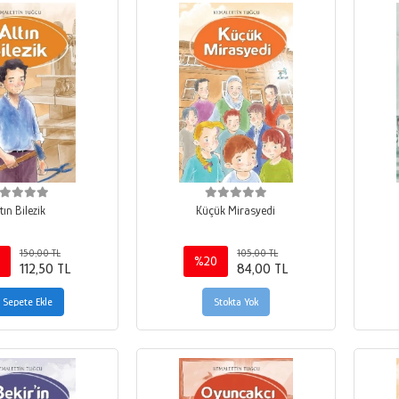
tın Bilezik
Küçük Mirasyedi
150,00 TL
105,00 TL
%20
112,50 TL
84,00 TL
Sepete Ekle
Stokta Yok