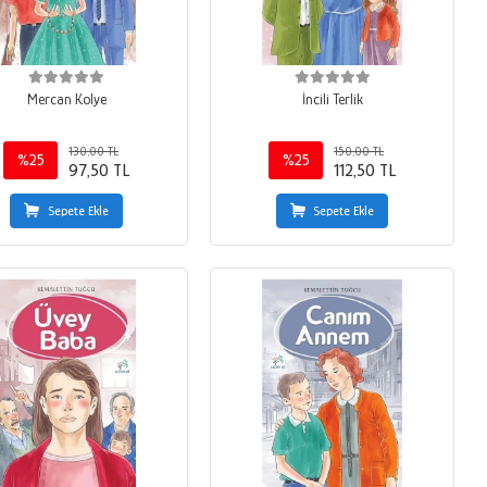
Mercan Kolye
İncili Terlik
130,00 TL
150,00 TL
%25
%25
97,50 TL
112,50 TL
Sepete Ekle
Sepete Ekle