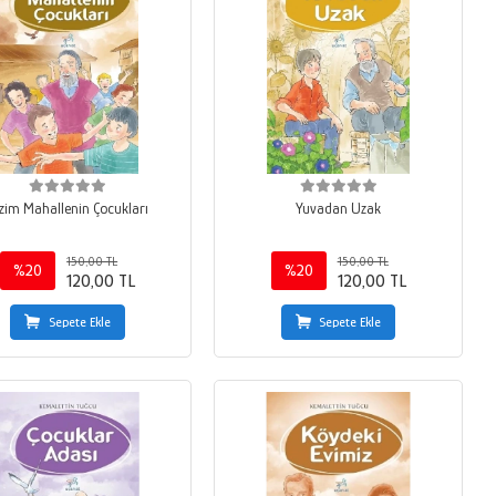
zim Mahallenin Çocukları
Yuvadan Uzak
150,00 TL
150,00 TL
%20
%20
120,00 TL
120,00 TL
Sepete Ekle
Sepete Ekle