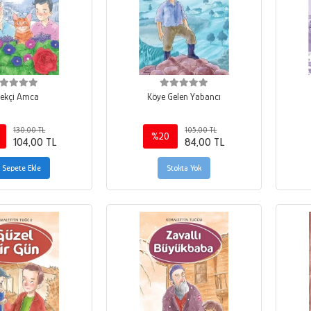
çekçi Amca
Köye Gelen Yabancı
130,00 TL
105,00 TL
%20
104,00 TL
84,00 TL
Sepete Ekle
Stokta Yok