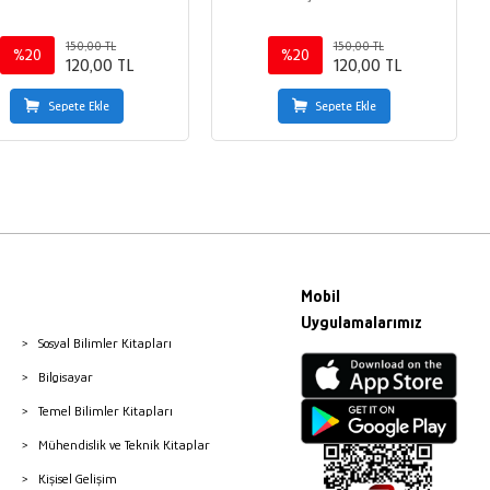
150,00 TL
150,00 TL
%20
%20
120,00 TL
120,00 TL
Sepete Ekle
Sepete Ekle
Mobil
Uygulamalarımız
Sosyal Bilimler Kitapları
Bilgisayar
Temel Bilimler Kitapları
Mühendislik ve Teknik Kitaplar
Kişisel Gelişim