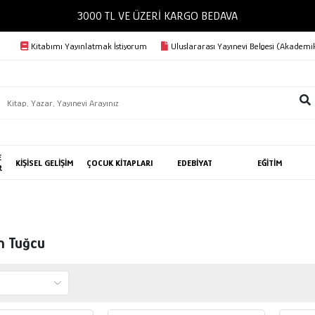
3000 TL VE ÜZERİ KARGO BEDAVA
Kitabımı Yayınlatmak İstiyorum
Uluslararası Yayınevi Belgesi (Akademik
E
KİŞİSEL GELİŞİM
ÇOCUK KİTAPLARI
EDEBİYAT
EĞİTİM
R
n Tuğcu