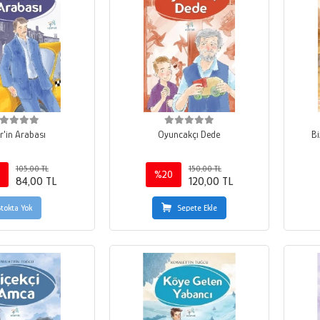
r'in Arabası
Oyuncakçı Dede
Bi
105,00 TL
150,00 TL
%20
84,00 TL
120,00 TL
Stokta Yok
Sepete Ekle