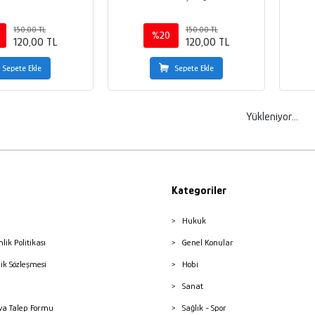
150,00 TL
150,00 TL
%20
120,00 TL
120,00 TL
Sepete Ekle
Sepete Ekle
Yükleniyor...
Kategoriler
Hukuk
nlik Politikası
Genel Konular
lik Sözleşmesi
Hobi
Sanat
a Talep Formu
Sağlık - Spor