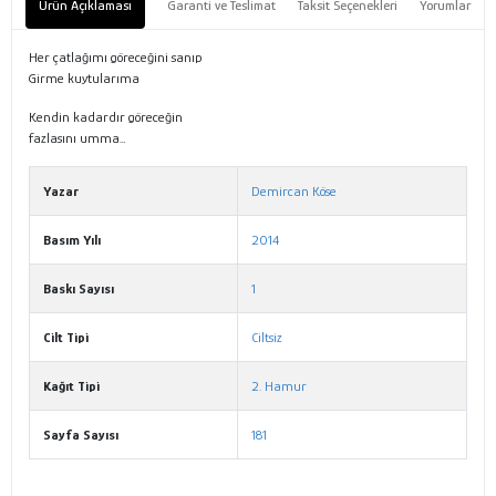
Ürün Açıklaması
Garanti ve Teslimat
Taksit Seçenekleri
Yorumlar
Her çatlağımı göreceğini sanıp
Girme kuytularıma
Kendin kadardır göreceğin
fazlasını umma…
Yazar
Demircan Köse
Basım Yılı
2014
Baskı Sayısı
1
Cilt Tipi
Ciltsiz
Kağıt Tipi
2. Hamur
Sayfa Sayısı
181