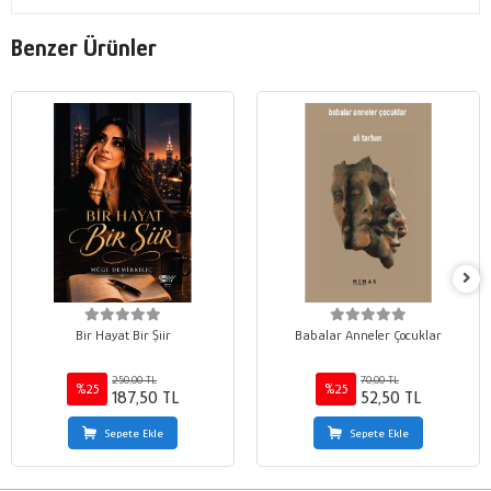
Benzer Ürünler
Bir Hayat Bir Şiir
Babalar Anneler Çocuklar
250,00 TL
70,00 TL
%25
%25
187,50 TL
52,50 TL
Sepete Ekle
Sepete Ekle