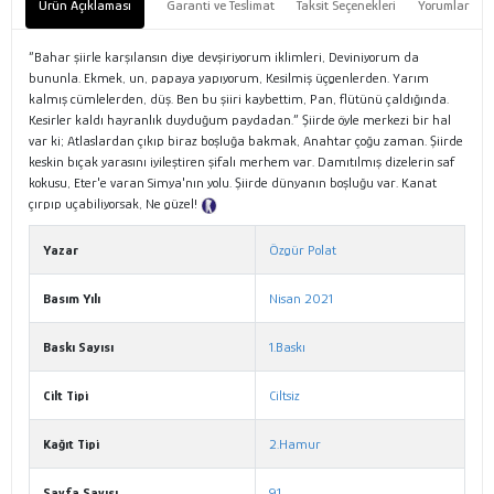
Ürün Açıklaması
Garanti ve Teslimat
Taksit Seçenekleri
Yorumlar
“Bahar şiirle karşılansın diye devşiriyorum iklimleri, Deviniyorum da
bununla. Ekmek, un, papaya yapıyorum, Kesilmiş üçgenlerden. Yarım
kalmış cümlelerden, düş. Ben bu şiiri kaybettim, Pan, flütünü çaldığında.
Kesirler kaldı hayranlık duyduğum paydadan.” Şiirde öyle merkezi bir hal
var ki; Atlaslardan çıkıp biraz boşluğa bakmak, Anahtar çoğu zaman. Şiirde
keskin bıçak yarasını iyileştiren şifalı merhem var. Damıtılmış dizelerin saf
kokusu, Eter'e varan Simya'nın yolu. Şiirde dünyanın boşluğu var. Kanat
çırpıp uçabiliyorsak, Ne güzel!
Tanıtım Metni
Yazar
Özgür Polat
Basım Yılı
Nisan 2021
Baskı Sayısı
1.Baskı
Cilt Tipi
Ciltsiz
Kağıt Tipi
2.Hamur
Sayfa Sayısı
91