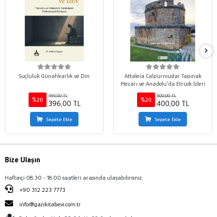
Suçluluk Günahkarlık ve Din
Attaleia Calpurniuslar Tapınak
Mezarı ve Anadolu’da Etrüsk İzleri
495,00 TL
500,00 TL
%20
%20
396,00 TL
400,00 TL
Sepete Ekle
Sepete Ekle
Bize Ulaşın
Haftaiçi 08:30 - 18:00 saatleri arasında ulaşabilirsiniz.
+90 312 223 7773
info@gazikitabevi.com.tr