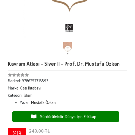
Kavram Atlası - Siyer II - Prof. Dr. Mustafa Özkan
Barkod:
9786257315593
Marka:
Gazi Kitabevi
Kategori:
İslam
Yazar:
Mustafa Özkan
Sürdürülebilir Dünya için E-Kitap
240,00 TL
%18