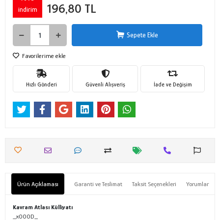
196,80 TL
indirim
Sepete Ekle
Favorilerime ekle
Hızlı Gönderi
Güvenli Alışveriş
İade ve Değişim
Ürün Açıklaması
Garanti ve Teslimat
Taksit Seçenekleri
Yorumlar
Kavram Atlası Külliyatı
_x000D_