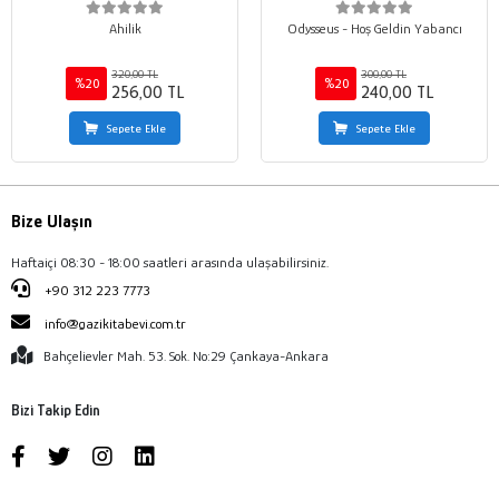
Ahilik
Odysseus - Hoş Geldin Yabancı
320,00 TL
300,00 TL
%20
%20
256,00 TL
240,00 TL
Sepete Ekle
Sepete Ekle
Bize Ulaşın
Haftaiçi 08:30 - 18:00 saatleri arasında ulaşabilirsiniz.
+90 312 223 7773
info@gazikitabevi.com.tr
Bahçelievler Mah. 53. Sok. No:29 Çankaya-Ankara
Bizi Takip Edin