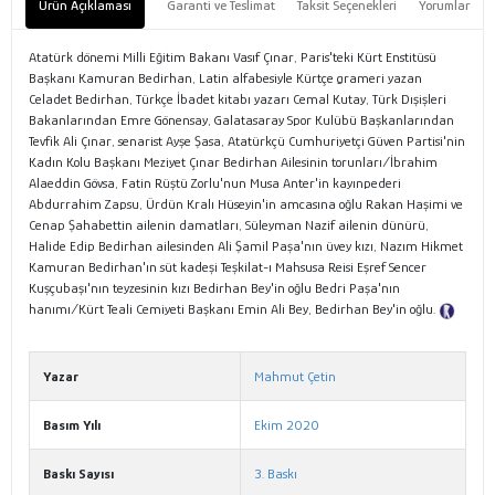
Ürün Açıklaması
Garanti ve Teslimat
Taksit Seçenekleri
Yorumlar
Atatürk dönemi Milli Eğitim Bakanı Vasıf Çınar, Paris'teki Kürt Enstitüsü
Başkanı Kamuran Bedirhan, Latin alfabesiyle Kürtçe grameri yazan
Celadet Bedirhan, Türkçe İbadet kitabı yazarı Cemal Kutay, Türk Dışişleri
Bakanlarından Emre Gönensay, Galatasaray Spor Kulübü Başkanlarından
Tevfik Ali Çınar, senarist Ayşe Şasa, Atatürkçü Cumhuriyetçi Güven Partisi'nin
Kadın Kolu Başkanı Meziyet Çınar Bedirhan Ailesinin torunları/İbrahim
Alaeddin Gövsa, Fatin Rüştü Zorlu'nun Musa Anter'in kayınpederi
Abdurrahim Zapsu, Ürdün Kralı Hüseyin'in amcasına oğlu Rakan Haşimi ve
Cenap Şahabettin ailenin damatları, Süleyman Nazif ailenin dünürü,
Halide Edip Bedirhan ailesinden Ali Şamil Paşa'nın üvey kızı, Nazım Hikmet
Kamuran Bedirhan'ın süt kadeşi Teşkilat-ı Mahsusa Reisi Eşref Sencer
Kuşçubaşı'nın teyzesinin kızı Bedirhan Bey'in oğlu Bedri Paşa'nın
hanımı/Kürt Teali Cemiyeti Başkanı Emin Ali Bey, Bedirhan Bey'in oğlu.
Tanıtım Metni
Yazar
Mahmut Çetin
Basım Yılı
Ekim 2020
Baskı Sayısı
3. Baskı