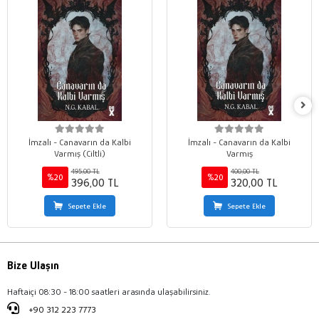
İmzalı - Canavarın da Kalbi
İmzalı - Canavarın da Kalbi
Varmış (Ciltli)
Varmış
495,00 TL
400,00 TL
%20
%20
396,00 TL
320,00 TL
Sepete Ekle
Sepete Ekle
Bize Ulaşın
Haftaiçi 08:30 - 18:00 saatleri arasında ulaşabilirsiniz.
+90 312 223 7773