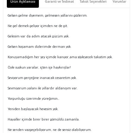
Ürün Açıklaması
Garanti ve Teslimat
Taksit Seçenekleri
Yorumlar
Gelsen gelme diyemem, gelmesen yollarını gözlerim.
Ne gel demek geliyor içimden ne de git.
Gelesim var da adım atacak gücüm yok.
Gelsen koşamam dizlerimde derman yok.
Konuşamadığım her şey içimde kanıyor,ama söyleyecek takatim yok.
Öyle suskun yaralar, içten içe haykırışlar!
Seviyorum gerçeğine inanacak cesaretim yok.
Sevmiyorum yalanı ile yıllardır aldanışım var.
Yorgunluğu üzerimde yüreğimin…
Yeniden başlayacak hevesim yok.
Hayaller içimde birer birer gömüldü zamanla.
Ne senden vazgeçebiliyorum, ne de sensiz olabiliyorum.