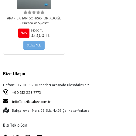
ARAP BAHARI SONRASI ORTADOĞU
- Kuram ve Siyaset
380,00 TL
%15
323,00 TL
Stokta Yok
Bize Ulaşın
Haftaiçi 08:30 - 18:00 saatleri arasında ulaşabilirsiniz.
+90 312 223 7773
info@gazikitabevi.com.tr
Bahçelievler Mah. 53. Sok. No:29 Çankaya-Ankara
Bizi Takip Edin