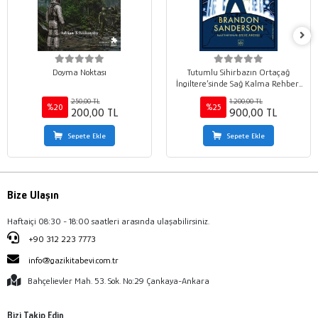
Doyma Noktası
Tutumlu Sihirbazın Ortaçağ
İngiltere’sinde Sağ Kalma Rehberi
(Ciltli)
250,00 TL
1.200,00 TL
%20
%25
200,00 TL
900,00 TL
Sepete Ekle
Sepete Ekle
Bize Ulaşın
Haftaiçi 08:30 - 18:00 saatleri arasında ulaşabilirsiniz.
+90 312 223 7773
info@gazikitabevi.com.tr
Bahçelievler Mah. 53. Sok. No:29 Çankaya-Ankara
Bizi Takip Edin