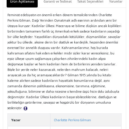
Ürün Açıklaması
Garanti ve Teslimat
Taksit Seçenekleri
Yorumlar
Feminist edebiyatın en önemli erken dönem temsilcilerinden Charlotte
Perkins Gilman, Dağı Yerinden Oynatmak adlı eserinin ardından yeni bir
ütopya kuruyor: Kadınlar Ülkesi. Maceraya ve bilime düşkün ancak kişilikleri
birbirinden tamamen farklı üç Amerikalı erkek sadece kadınların yaşadığı
bir ülke keşfeder. Yaşadıkları dünyadaki kötülükler, düşmanlıklar, savaşlar
yoktur bu ülkede, aksine derin bir dostluk ve kardeşlik, hepsinden önemlisi
evrensel bir annelik duygusu vardır. Kahramanlarımız, hoş burada
kahraman sıfatını hak eden erkekler midir sizler karar vereceksiniz, bu
eşsiz ülkeye uyum sağlamaya çalışırken zihinlerindeki kadın algısı
değişmeye başlar ve hem kadınları hem de birbirlerini yeniden tanırlar.
Böyle bir yerde neler kazanacak, nelerden mahrum kalacak, neleri
arayacak ya da hiç aramayacaklardır? Gilman 1915 yılında bu kitabı
kaleme alırken sadece kadınların hayattaki konumlarına değil, aynı
zamanda dönemin politikasına, ekonomisine, tarımına, eğitimine,
yoksulluğuna, bilimine ve daha nicesine o kendine özgü hiciv dolu üslubuyla
değinmiştir. Kadınlar Ülkesi kadınların başarabileceklerine, dostluğun ve
birlikteliğin getirilerine, savaşsız ve hoşgörülü bir dünyanın umuduna
sesleniştir.
Tanıtım Metni
Yazar
Charlotte Perkins Gilman