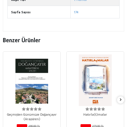
Sayfa Sayısı
174
Benzer Ürünler
Geçmişten Günümüze Doğançayır
Hatırla(t)malar
(Arapören)
290,00 TL
275,00 TL