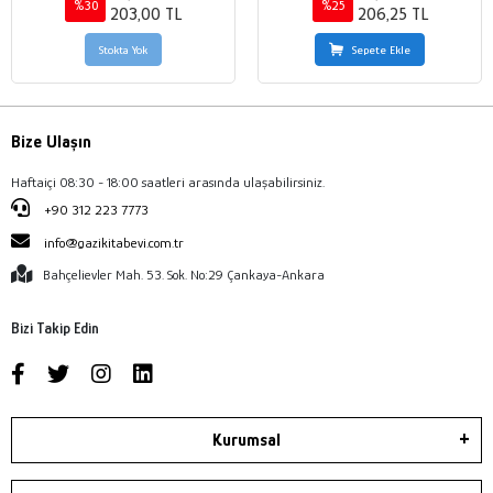
%30
%25
203,00 TL
206,25 TL
Stokta Yok
Sepete Ekle
Bize Ulaşın
Haftaiçi 08:30 - 18:00 saatleri arasında ulaşabilirsiniz.
+90 312 223 7773
info@gazikitabevi.com.tr
Bahçelievler Mah. 53. Sok. No:29 Çankaya-Ankara
Bizi Takip Edin
Kurumsal