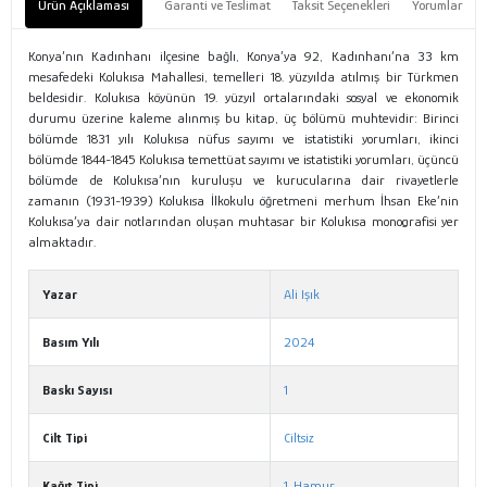
Ürün Açıklaması
Garanti ve Teslimat
Taksit Seçenekleri
Yorumlar
Konya’nın Kadınhanı ilçesine bağlı, Konya’ya 92, Kadınhanı’na 33 km
mesafedeki Kolukısa Mahallesi, temelleri 18. yüzyılda atılmış bir Türkmen
beldesidir. Kolukısa köyünün 19. yüzyıl ortalarındaki sosyal ve ekonomik
durumu üzerine kaleme alınmış bu kitap, üç bölümü muhtevidir: Birinci
bölümde 1831 yılı Kolukısa nüfus sayımı ve istatistiki yorumları, ikinci
bölümde 1844-1845 Kolukısa temettüat sayımı ve istatistiki yorumları, üçüncü
bölümde de Kolukısa’nın kuruluşu ve kurucularına dair rivayetlerle
zamanın (1931-1939) Kolukısa İlkokulu öğretmeni merhum İhsan Eke’nin
Kolukısa’ya dair notlarından oluşan muhtasar bir Kolukısa monografisi yer
almaktadır.
Yazar
Ali Işık
Basım Yılı
2024
Baskı Sayısı
1
Cilt Tipi
Ciltsiz
Kağıt Tipi
1. Hamur