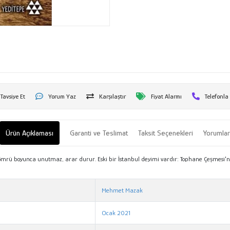
Tavsiye Et
Yorum Yaz
Karşılaştır
Fiyat Alarmı
Telefonla
Ürün Açıklaması
Garanti ve Teslimat
Taksit Seçenekleri
Yorumla
nı ömrü boyunca unutmaz, arar durur. Eski bir İstanbul deyimi vardır: Tophane Çeşmesi'
Mehmet Mazak
Ocak 2021