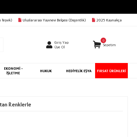
 Teşvik)
Uluslararası Yayınevi Belgesi (Doçentlik)
2025 Kaynakça
0
Giriş Yap
Sepetim
Üye Ol
EKONOMİ -
HUKUK
HEDİYELİK EŞYA
FIRSAT ÜRÜNLERİ
İŞLETME
ttan Renklerle