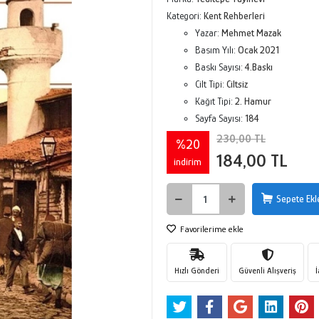
Kategori:
Kent Rehberleri
Yazar:
Mehmet Mazak
Basım Yılı:
Ocak 2021
Baskı Sayısı:
4.Baskı
Cilt Tipi:
Ciltsiz
Kağıt Tipi:
2. Hamur
Sayfa Sayısı:
184
230,00 TL
%20
184,00 TL
indirim
Sepete Ekl
Favorilerime ekle
Hızlı Gönderi
Güvenli Alışveriş