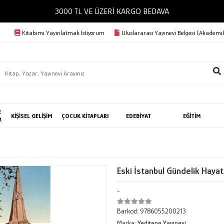
3000 TL VE ÜZERİ KARGO BEDAVA
Kitabımı Yayınlatmak İstiyorum
Uluslararası Yayınevi Belgesi (Akademik
E
KİŞİSEL GELİŞİM
ÇOCUK KİTAPLARI
EDEBİYAT
EĞİTİM
R
Eski İstanbul Gündelik Haya
-
Barkod:
9786055200213
Marka:
Yeditepe Yayınevi