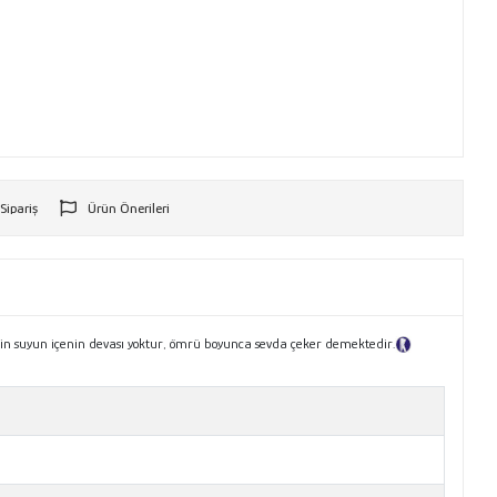
 Sipariş
Ürün Önerileri
r
nin suyun içenin devası yoktur, ömrü boyunca sevda çeker demektedir.