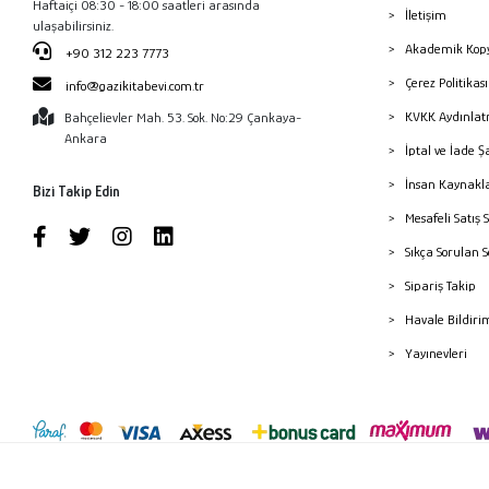
Haftaiçi 08:30 - 18:00 saatleri arasında
İletişim
ulaşabilirsiniz.
Akademik Kopy
+90 312 223 7773
Çerez Politika
info@gazikitabevi.com.tr
KVKK Aydınlat
Bahçelievler Mah. 53. Sok. No:29 Çankaya-
Ankara
İptal ve İade Ş
İnsan Kaynakl
Bizi Takip Edin
Mesafeli Satış 
Sıkça Sorulan 
Sipariş Takip
Havale Bildiri
Yayınevleri