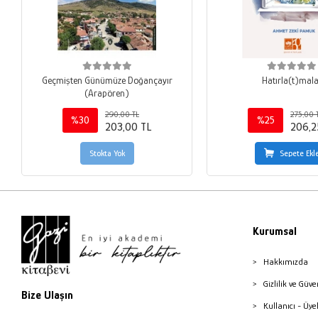
Geçmişten Günümüze Doğançayır
Hatırla(t)mal
(Arapören)
290,00 TL
275,00 
%30
%25
203,00 TL
206,2
Stokta Yok
Sepete Ekl
Kurumsal
Hakkımızda
Gizlilik ve Güve
Bize Ulaşın
Kullanıcı - Üye