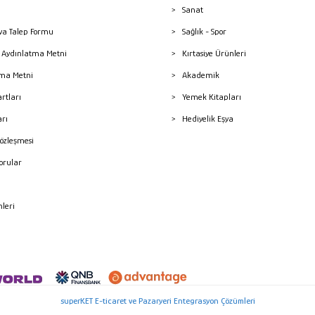
Sanat
a Talep Formu
Sağlık - Spor
sı Aydınlatma Metni
Kırtasiye Ürünleri
ma Metni
Akademik
artları
Yemek Kitapları
arı
Hediyelik Eşya
Sözleşmesi
Sorular
mleri
superKET E-ticaret ve Pazaryeri Entegrasyon Çözümleri