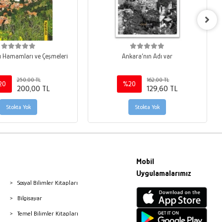
arı Hamamları ve Çeşmeleri
Ankara’nın Adı var
250,00 TL
162,00 TL
20
%20
200,00 TL
129,60 TL
Stokta Yok
Stokta Yok
Mobil
Uygulamalarımız
Sosyal Bilimler Kitapları
Bilgisayar
Temel Bilimler Kitapları