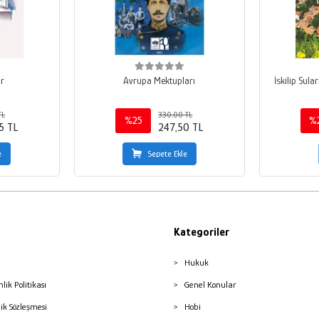
ar
Avrupa Mektupları
İskilip Sul
TL
330,00 TL
%25
%
5 TL
247,50 TL
e
Sepete Ekle
Kategoriler
Hukuk
nlik Politikası
Genel Konular
lik Sözleşmesi
Hobi