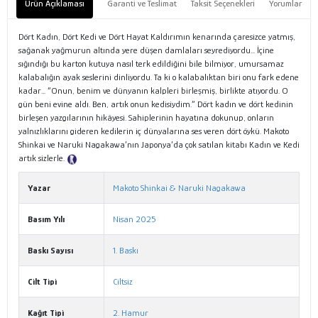
Ürün Açıklaması
Garanti ve Teslimat
Taksit Seçenekleri
Yorumlar
Dört Kadın, Dört Kedi ve Dört Hayat Kaldırımın kenarında çaresizce yatmış,
sağanak yağmurun altında yere düşen damlaları seyrediyordu... İçine
sığındığı bu karton kutuya nasıl terk edildiğini bile bilmiyor, umursamaz
kalabalığın ayak seslerini dinliyordu. Ta ki o kalabalıktan biri onu fark edene
kadar... “Onun, benim ve dünyanın kalpleri birleşmiş, birlikte atıyordu. O
gün beni evine aldı. Ben, artık onun kedisiydim.” Dört kadın ve dört kedinin
birleşen yazgılarının hikâyesi. Sahiplerinin hayatına dokunup, onların
yalnızlıklarını gideren kedilerin iç dünyalarına ses veren dört öykü. Makoto
Shinkai ve Naruki Nagakawa’nın Japonya’da çok satılan kitabı Kadın ve Kedi
artık sizlerle.
Tanıtım Metni
Yazar
Makoto Shinkai & Naruki Nagakawa
Basım Yılı
Nisan 2025
Baskı Sayısı
1. Baskı
Cilt Tipi
Ciltsiz
Kağıt Tipi
2. Hamur