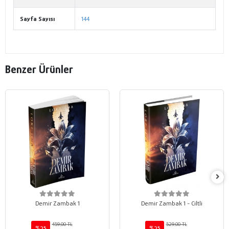
Sayfa Sayısı
144
Benzer Ürünler
Demir Zambak 1
Demir Zambak 1 - Ciltli
459,00 TL
529,00 TL
%25
%25