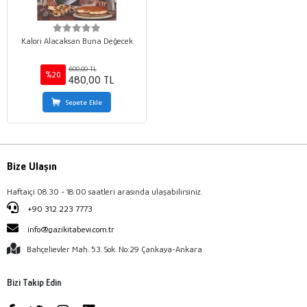
Kalori Alacaksan Buna Değecek
600,00 TL
%20
480,00 TL
Sepete Ekle
Bize Ulaşın
Haftaiçi 08:30 - 18:00 saatleri arasında ulaşabilirsiniz.
+90 312 223 7773
info@gazikitabevi.com.tr
Bahçelievler Mah. 53. Sok. No:29 Çankaya-Ankara
Bizi Takip Edin