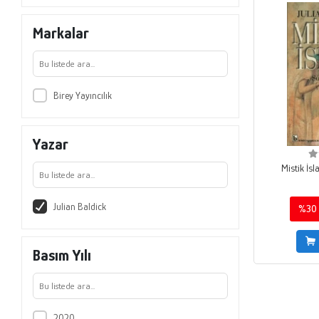
Markalar
Birey Yayıncılık
Yazar
Mistik İsl
Julian Baldick
%30
Basım Yılı
2020