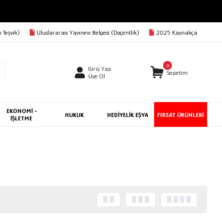
 Teşvik)
Uluslararası Yayınevi Belgesi (Doçentlik)
2025 Kaynakça
0
Giriş Yap
Sepetim
Üye Ol
EKONOMİ -
HUKUK
HEDİYELİK EŞYA
FIRSAT ÜRÜNLERİ
İŞLETME