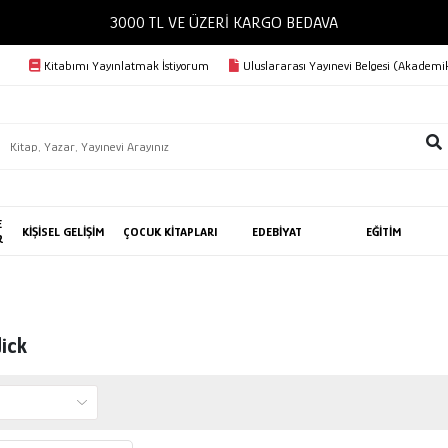
3000 TL VE ÜZERİ KARGO BEDAVA
Kitabımı Yayınlatmak İstiyorum
Uluslararası Yayınevi Belgesi (Akademik
E
KİŞİSEL GELİŞİM
ÇOCUK KİTAPLARI
EDEBİYAT
EĞİTİM
R
dick