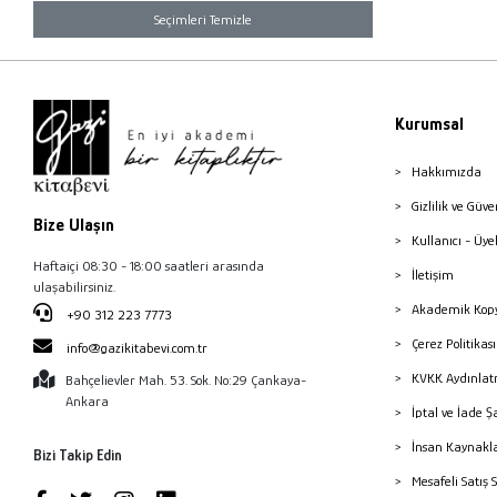
Seçimleri Temizle
Kurumsal
Hakkımızda
Gizlilik ve Güve
Bize Ulaşın
Kullanıcı - Üye
Haftaiçi 08:30 - 18:00 saatleri arasında
İletişim
ulaşabilirsiniz.
Akademik Kopy
+90 312 223 7773
Çerez Politika
info@gazikitabevi.com.tr
KVKK Aydınlat
Bahçelievler Mah. 53. Sok. No:29 Çankaya-
Ankara
İptal ve İade Ş
İnsan Kaynakl
Bizi Takip Edin
Mesafeli Satış 