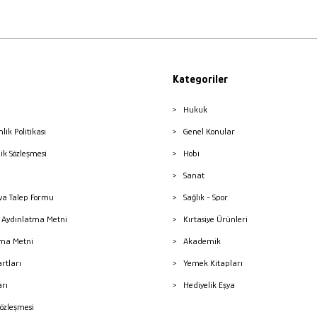
Kategoriler
Hukuk
nlik Politikası
Genel Konular
lik Sözleşmesi
Hobi
Sanat
a Talep Formu
Sağlık - Spor
sı Aydınlatma Metni
Kırtasiye Ürünleri
ma Metni
Akademik
artları
Yemek Kitapları
arı
Hediyelik Eşya
Sözleşmesi