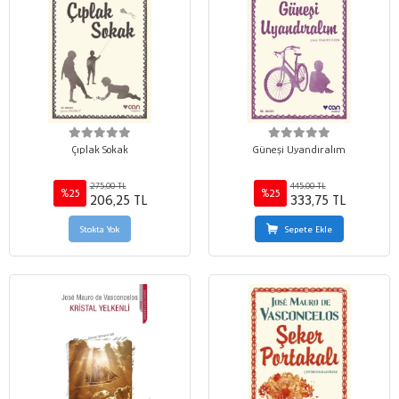
Çıplak Sokak
Güneşi Uyandıralım
275,00 TL
445,00 TL
%25
%25
206,25 TL
333,75 TL
Stokta Yok
Sepete Ekle