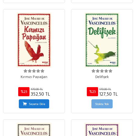
Kırmızı Papağan
Delifişek
470,00 TL
170,00 TL
%25
%25
352,50 TL
127,50 TL
Sepete Ekle
Stokta Yok