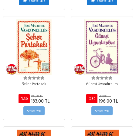
Sepete Ekle
Sepete Ekle
Şeker Portakalı
Güneşi Uyandıralım
190,00 TL
280,00 TL
%30
%30
133,00 TL
196,00 TL
Stokta Yok
Stokta Yok