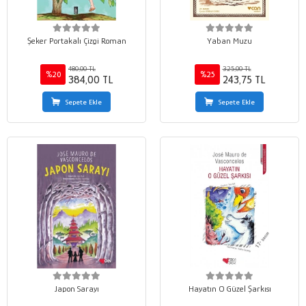
Şeker Portakalı Çizgi Roman
Yaban Muzu
480,00 TL
325,00 TL
%20
%25
384,00 TL
243,75 TL
Sepete Ekle
Sepete Ekle
Japon Sarayı
Hayatın O Güzel Şarkısı