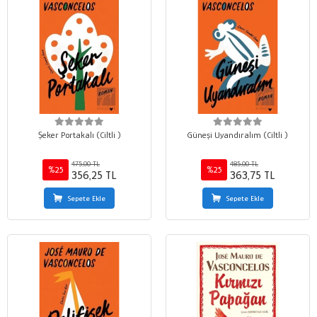
Şeker Portakalı (Ciltli )
Güneşi Uyandıralım (Ciltli )
475,00 TL
485,00 TL
%25
%25
356,25 TL
363,75 TL
Sepete Ekle
Sepete Ekle