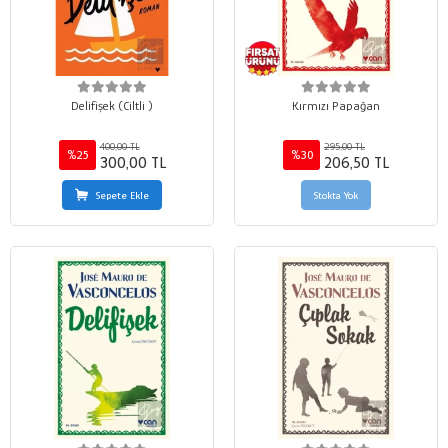
Delifişek (Ciltli )
Kırmızı Papağan
400,00 TL
295,00 TL
%25
%30
300,00 TL
206,50 TL
Sepete Ekle
Stokta Yok