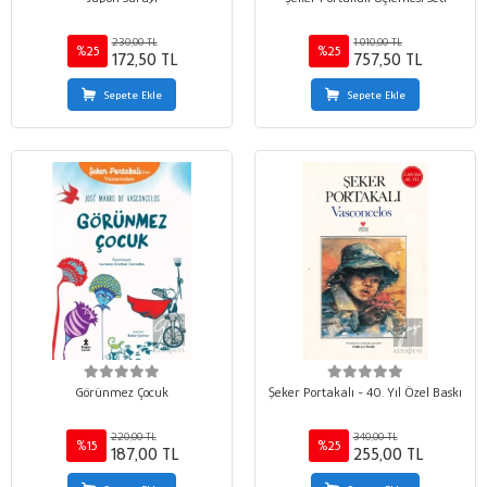
230,00 TL
1.010,00 TL
%25
%25
172,50 TL
757,50 TL
Sepete Ekle
Sepete Ekle
Görünmez Çocuk
Şeker Portakalı - 40. Yıl Özel Baskı
220,00 TL
340,00 TL
%15
%25
187,00 TL
255,00 TL