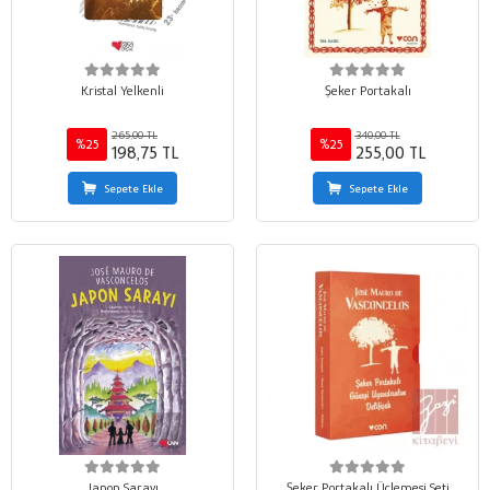
Kristal Yelkenli
Şeker Portakalı
265,00 TL
340,00 TL
%25
%25
198,75 TL
255,00 TL
Sepete Ekle
Sepete Ekle
Japon Sarayı
Şeker Portakalı Üçlemesi Seti