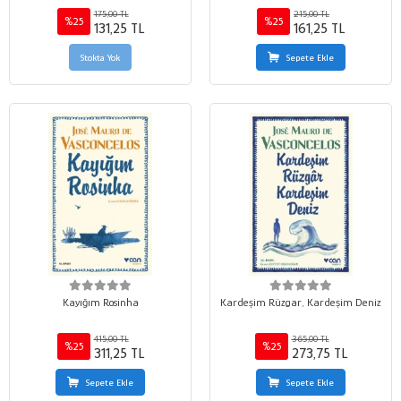
175,00 TL
215,00 TL
%25
%25
131,25 TL
161,25 TL
Stokta Yok
Sepete Ekle
Kayığım Rosinha
Kardeşim Rüzgar, Kardeşim Deniz
415,00 TL
365,00 TL
%25
%25
311,25 TL
273,75 TL
Sepete Ekle
Sepete Ekle