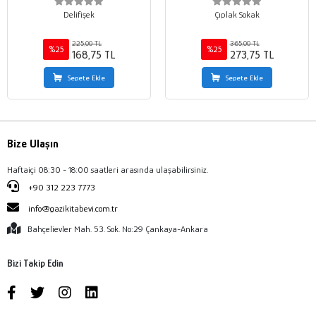
Delifişek
Çıplak Sokak
225,00 TL
365,00 TL
%25
%25
168,75 TL
273,75 TL
Sepete Ekle
Sepete Ekle
Bize Ulaşın
Haftaiçi 08:30 - 18:00 saatleri arasında ulaşabilirsiniz.
+90 312 223 7773
info@gazikitabevi.com.tr
Bahçelievler Mah. 53. Sok. No:29 Çankaya-Ankara
Bizi Takip Edin