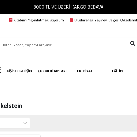
3000 TL VE ÜZERİ KARGO BEDAVA
Kitabımı Yayınlatmak İstiyorum
Uluslararası Yayınevi Belgesi (Akademik
E
KİŞİSEL GELİŞİM
ÇOCUK KİTAPLARI
EDEBİYAT
EĞİTİM
R
kelstein