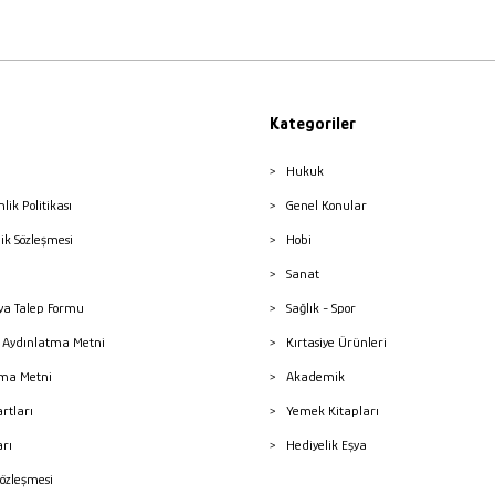
Kategoriler
Hukuk
nlik Politikası
Genel Konular
lik Sözleşmesi
Hobi
Sanat
a Talep Formu
Sağlık - Spor
sı Aydınlatma Metni
Kırtasiye Ürünleri
ma Metni
Akademik
artları
Yemek Kitapları
arı
Hediyelik Eşya
Sözleşmesi