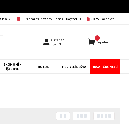
 Teşvik)
Uluslararası Yayınevi Belgesi (Doçentlik)
2025 Kaynakça
0
Giriş Yap
Sepetim
Üye Ol
EKONOMİ -
HUKUK
HEDİYELİK EŞYA
FIRSAT ÜRÜNLERİ
İŞLETME