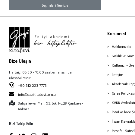
Seçimleri Temizle
Kurumsal
Hakkımızda
Gizlilik ve Güve
Bize Ulaşın
Kullanıcı - Üye
Haftaiçi 08:30 - 18:00 saatleri arasında
İletişim
ulaşabilirsiniz.
Akademik Kopy
+90 312 223 7773
Çerez Politika
info@gazikitabevi.com.tr
KVKK Aydınlat
Bahçelievler Mah. 53. Sok. No:29 Çankaya-
Ankara
İptal ve İade Ş
İnsan Kaynakl
Bizi Takip Edin
Mesafeli Satış 