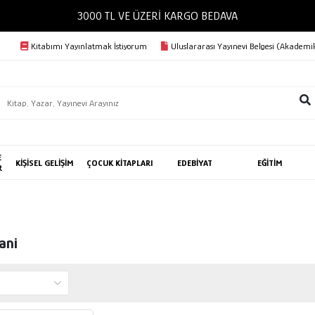
3000 TL VE ÜZERİ KARGO BEDAVA
Kitabımı Yayınlatmak İstiyorum
Uluslararası Yayınevi Belgesi (Akademik
E
KİŞİSEL GELİŞİM
ÇOCUK KİTAPLARI
EDEBİYAT
EĞİTİM
R
ani