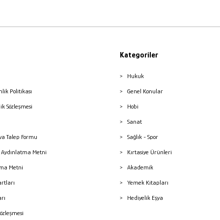
Kategoriler
Hukuk
nlik Politikası
Genel Konular
lik Sözleşmesi
Hobi
Sanat
a Talep Formu
Sağlık - Spor
sı Aydınlatma Metni
Kırtasiye Ürünleri
ma Metni
Akademik
artları
Yemek Kitapları
arı
Hediyelik Eşya
Sözleşmesi