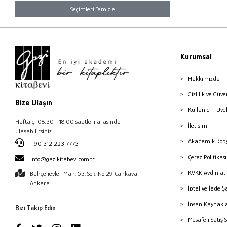
Seçimleri Temizle
Kurumsal
Hakkımızda
Gizlilik ve Güve
Bize Ulaşın
Kullanıcı - Üye
Haftaiçi 08:30 - 18:00 saatleri arasında
İletişim
ulaşabilirsiniz.
Akademik Kopy
+90 312 223 7773
Çerez Politika
info@gazikitabevi.com.tr
KVKK Aydınlat
Bahçelievler Mah. 53. Sok. No:29 Çankaya-
Ankara
İptal ve İade Ş
İnsan Kaynakl
Bizi Takip Edin
Mesafeli Satış 