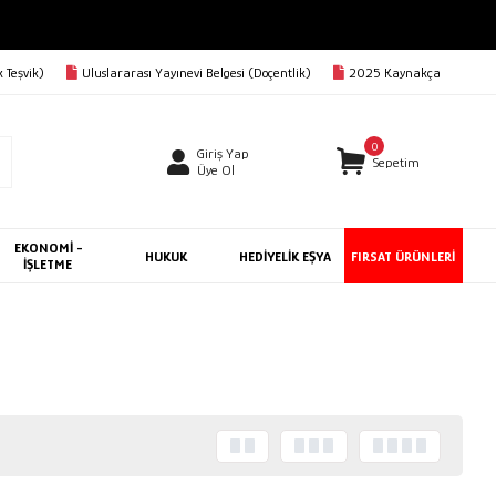
 Teşvik)
Uluslararası Yayınevi Belgesi (Doçentlik)
2025 Kaynakça
0
Giriş Yap
Sepetim
Üye Ol
EKONOMİ -
HUKUK
HEDİYELİK EŞYA
FIRSAT ÜRÜNLERİ
İŞLETME