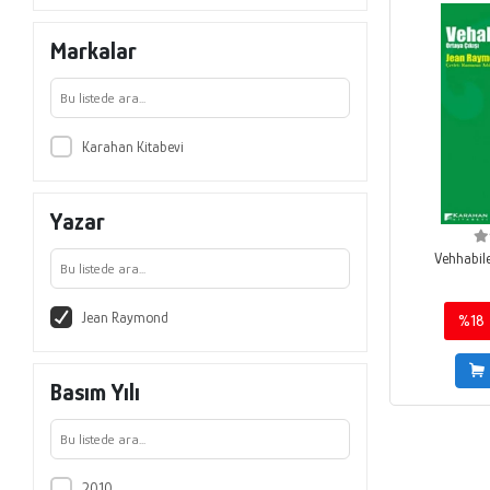
Markalar
Karahan Kitabevi
Yazar
Vehhabile
Jean Raymond
%18
Basım Yılı
2010