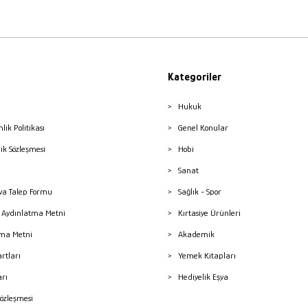
Kategoriler
Hukuk
nlik Politikası
Genel Konular
lik Sözleşmesi
Hobi
Sanat
a Talep Formu
Sağlık - Spor
sı Aydınlatma Metni
Kırtasiye Ürünleri
ma Metni
Akademik
artları
Yemek Kitapları
arı
Hediyelik Eşya
Sözleşmesi