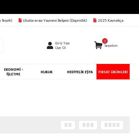
 Teşvik)
Uluslararası Yayınevi Belgesi (Doçentlik)
2025 Kaynakça
0
Giriş Yap
Sepetim
Üye Ol
EKONOMİ -
HUKUK
HEDİYELİK EŞYA
FIRSAT ÜRÜNLERİ
İŞLETME