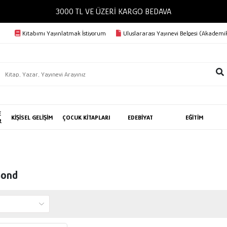
3000 TL VE ÜZERİ KARGO BEDAVA
Kitabımı Yayınlatmak İstiyorum
Uluslararası Yayınevi Belgesi (Akademik
E
KİŞİSEL GELİŞİM
ÇOCUK KİTAPLARI
EDEBİYAT
EĞİTİM
R
mond