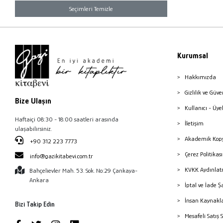
Seçimleri Temizle
Kurumsal
Hakkımızda
Gizlilik ve Güve
Bize Ulaşın
Kullanıcı - Üye
Haftaiçi 08:30 - 18:00 saatleri arasında
İletişim
ulaşabilirsiniz.
Akademik Kopy
+90 312 223 7773
Çerez Politika
info@gazikitabevi.com.tr
KVKK Aydınlat
Bahçelievler Mah. 53. Sok. No:29 Çankaya-
Ankara
İptal ve İade Ş
İnsan Kaynakl
Bizi Takip Edin
Mesafeli Satış 