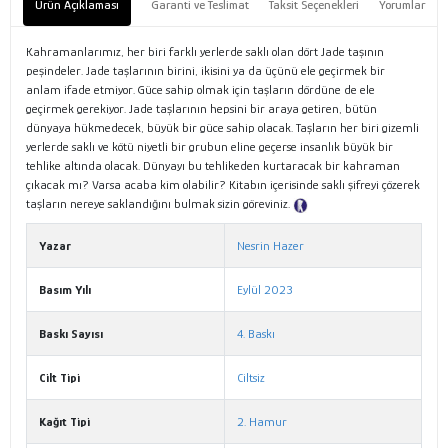
Ürün Açıklaması
Garanti ve Teslimat
Taksit Seçenekleri
Yorumlar
Kahramanlarımız, her biri farklı yerlerde saklı olan dört Jade taşının
peşindeler. Jade taşlarının birini, ikisini ya da üçünü ele geçirmek bir
anlam ifade etmiyor. Güce sahip olmak için taşların dördüne de ele
geçirmek gerekiyor. Jade taşlarının hepsini bir araya getiren, bütün
dünyaya hükmedecek, büyük bir güce sahip olacak. Taşların her biri gizemli
yerlerde saklı ve kötü niyetli bir grubun eline geçerse insanlık büyük bir
tehlike altında olacak. Dünyayı bu tehlikeden kurtaracak bir kahraman
çıkacak mı? Varsa acaba kim olabilir? Kitabın içerisinde saklı şifreyi çözerek
taşların nereye saklandığını bulmak sizin göreviniz.
Tanıtım Metni
Yazar
Nesrin Hazer
Basım Yılı
Eylül 2023
Baskı Sayısı
4. Baskı
Cilt Tipi
Ciltsiz
Kağıt Tipi
2. Hamur