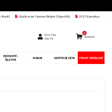
 Teşvik)
Uluslararası Yayınevi Belgesi (Doçentlik)
2025 Kaynakça
0
Giriş Yap
Sepetim
Üye Ol
EKONOMİ -
HUKUK
HEDİYELİK EŞYA
FIRSAT ÜRÜNLERİ
İŞLETME