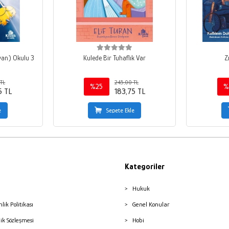
yan) Okulu 3
Kulede Bir Tuhaflık Var
Z
TL
245,00 TL
%25
%
5 TL
183,75 TL
e
Sepete Ekle
Kategoriler
Hukuk
nlik Politikası
Genel Konular
lik Sözleşmesi
Hobi