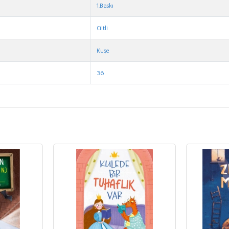
1.Baskı
Ciltli
Kuşe
36