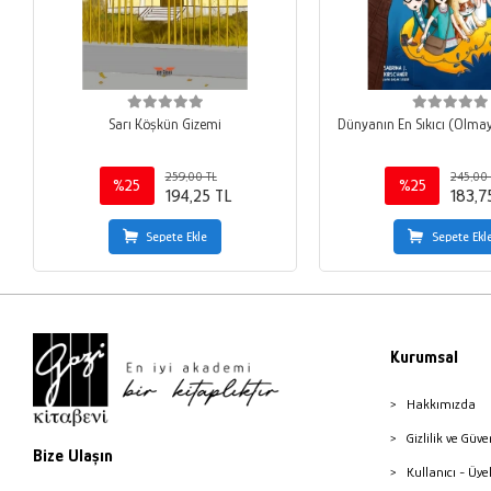
Sarı Köşkün Gizemi
Dünyanın En Sıkıcı (Olma
259,00 TL
245,00 
%25
%25
194,25 TL
183,7
Sepete Ekle
Sepete Ekl
Kurumsal
Hakkımızda
Gizlilik ve Güve
Bize Ulaşın
Kullanıcı - Üye