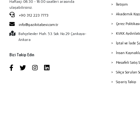
Haftaiçi 08:30 - 18:00 saatleri arasında
İletişim
ulaşabilirsiniz.
Akademik Kopy
+90 312 223 7773
Çerez Politika
info@gazikitabevi.com.tr
KVKK Aydınlat
Bahçelievler Mah. 53. Sok. No:29 Çankaya-
Ankara
İptal ve İade Ş
İnsan Kaynakl
Bizi Takip Edin
Mesafeli Satış 
Sıkça Sorulan 
Sipariş Takip
Havale Bildiri
Yayınevleri