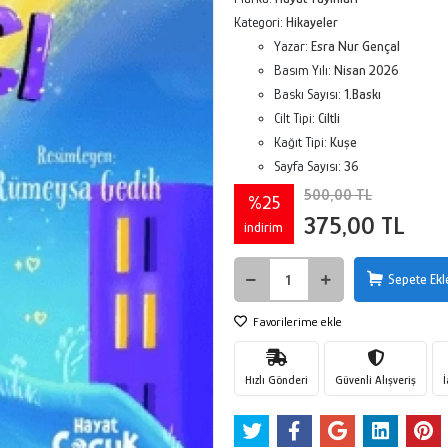
Kategori:
Hikayeler
Yazar:
Esra Nur Gençal
Basım Yılı:
Nisan 2026
Baskı Sayısı:
1.Baskı
Cilt Tipi:
Ciltli
Kağıt Tipi:
Kuşe
Sayfa Sayısı:
36
500,00 TL
%25
375,00 TL
indirim
Sepete Ekl
Favorilerime ekle
Hızlı Gönderi
Güvenli Alışveriş