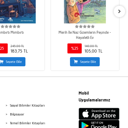
ımbırtı Mımbırtı
Merih İle Naz Gizemlerin Peşinde -
Hayaletli Ev
245,00 TL
140,00 TL
25
%25
183,75 TL
105,00 TL
Sepete Ekle
Sepete Ekle
Mobil
Uygulamalarımız
Sosyal Bilimler Kitapları
Bilgisayar
Temel Bilimler Kitapları