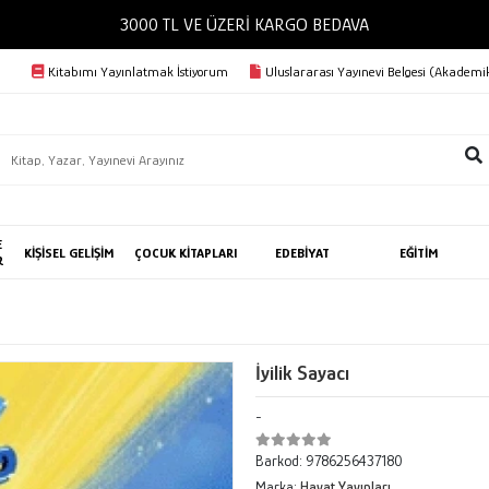
3000 TL VE ÜZERİ KARGO BEDAVA
Kitabımı Yayınlatmak İstiyorum
Uluslararası Yayınevi Belgesi (Akademik
E
KİŞİSEL GELİŞİM
ÇOCUK KİTAPLARI
EDEBİYAT
EĞİTİM
R
İyilik Sayacı
-
Barkod:
9786256437180
Marka:
Hayat Yayınları