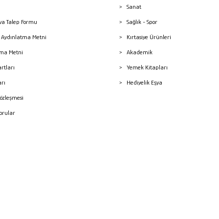
Sanat
a Talep Formu
Sağlık - Spor
sı Aydınlatma Metni
Kırtasiye Ürünleri
ma Metni
Akademik
artları
Yemek Kitapları
arı
Hediyelik Eşya
Sözleşmesi
Sorular
mleri
superKET E-ticaret ve Pazaryeri Entegrasyon Çözümleri