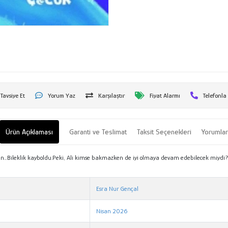
Tavsiye Et
Yorum Yaz
Karşılaştır
Fiyat Alarmı
Telefonla
Ürün Açıklaması
Garanti ve Teslimat
Taksit Seçenekleri
Yorumla
bir gün…Bileklik kayboldu.Peki, Ali kimse bakmazken de iyi olmaya devam edebilecek miydi
Esra Nur Gençal
Nisan 2026