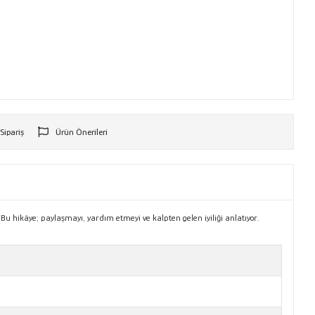
 Sipariş
Ürün Önerileri
r
?Bu hikâye; paylaşmayı, yardım etmeyi ve kalpten gelen iyiliği anlatıyor.