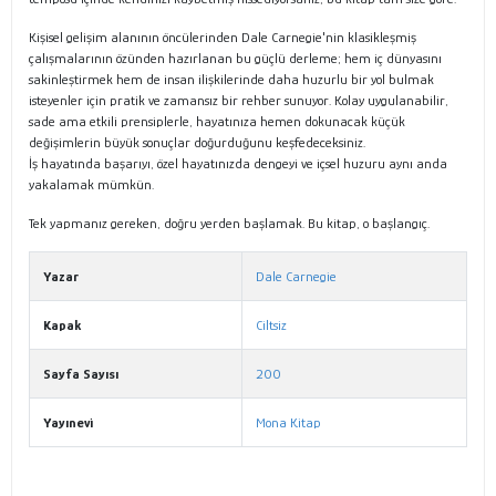
Kişisel gelişim alanının öncülerinden Dale Carnegie'nin klasikleşmiş
çalışmalarının özünden hazırlanan bu güçlü derleme; hem iç dünyasını
sakinleştirmek hem de insan ilişkilerinde daha huzurlu bir yol bulmak
isteyenler için pratik ve zamansız bir rehber sunuyor. Kolay uygulanabilir,
sade ama etkili prensiplerle, hayatınıza hemen dokunacak küçük
değişimlerin büyük sonuçlar doğurduğunu keşfedeceksiniz.
İş hayatında başarıyı, özel hayatınızda dengeyi ve içsel huzuru aynı anda
yakalamak mümkün.
Tek yapmanız gereken, doğru yerden başlamak. Bu kitap, o başlangıç.
Yazar
Dale Carnegie
Kapak
Ciltsiz
Sayfa Sayısı
200
Yayınevi
Mona Kitap