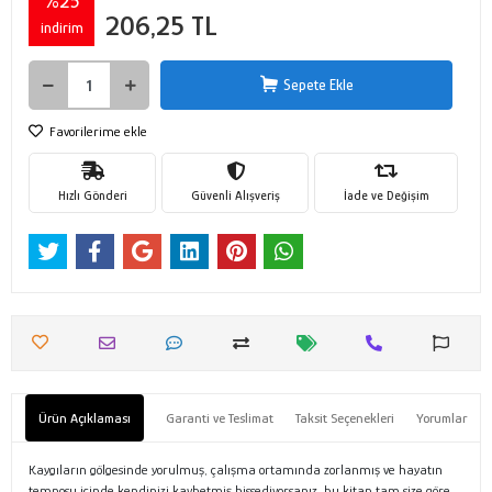
%25
206,25 TL
indirim
Sepete Ekle
Favorilerime ekle
Hızlı Gönderi
Güvenli Alışveriş
İade ve Değişim
Ürün Açıklaması
Garanti ve Teslimat
Taksit Seçenekleri
Yorumlar
Kaygıların gölgesinde yorulmuş, çalışma ortamında zorlanmış ve hayatın
temposu içinde kendinizi kaybetmiş hissediyorsanız, bu kitap tam size göre.