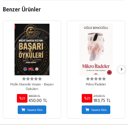
Benzer Ürünler
Mülki İdarede Vizyon - Başarı
Mikro İfadeler
Öyküleri
600,00 TL
245,00 TL
%25
%25
450,00 TL
183,75 TL
Sepete Ekle
Sepete Ekle