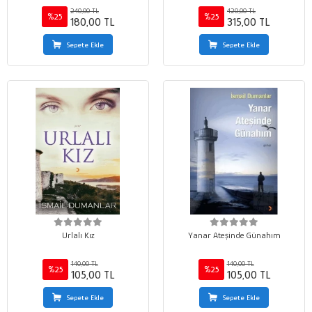
240,00 TL
420,00 TL
%25
%25
180,00 TL
315,00 TL
Sepete Ekle
Sepete Ekle
Urlalı Kız
Yanar Ateşinde Günahım
140,00 TL
140,00 TL
%25
%25
105,00 TL
105,00 TL
Sepete Ekle
Sepete Ekle