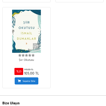
Şiir Okutusu
140,00 TL
%25
105,00 TL
Sepete Ekle
Bize Ulaşın