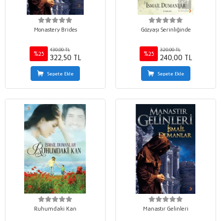
Monastery Brides
Gözyaşı Serinliğinde
430,00 TL
320,00 TL
%25
%25
322,50 TL
240,00 TL
Sepete Ekle
Sepete Ekle
Ruhumdaki Kan
Manastır Gelinleri