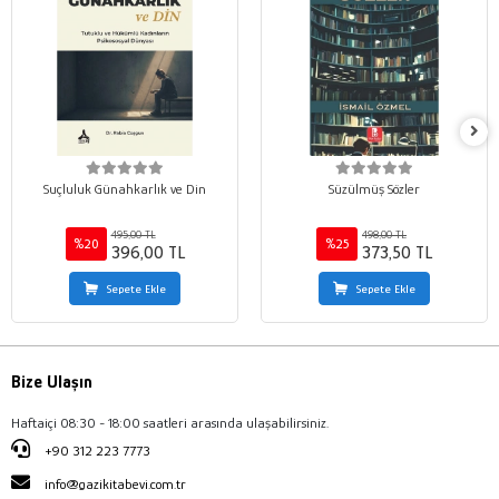
Suçluluk Günahkarlık ve Din
Süzülmüş Sözler
495,00 TL
498,00 TL
%20
%25
396,00 TL
373,50 TL
Sepete Ekle
Sepete Ekle
Bize Ulaşın
Haftaiçi 08:30 - 18:00 saatleri arasında ulaşabilirsiniz.
+90 312 223 7773
info@gazikitabevi.com.tr