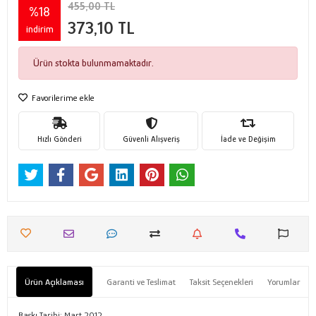
455,00 TL
%18
373,10 TL
indirim
Ürün stokta bulunmamaktadır.
Favorilerime ekle
Hızlı Gönderi
Güvenli Alışveriş
İade ve Değişim
Ürün Açıklaması
Garanti ve Teslimat
Taksit Seçenekleri
Yorumlar
Baskı Tarihi: Mart 2012