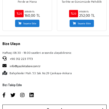
Perde ve Mana
Tarihte ve Günümüzde Mehdilik
200,00 TL
315,00 TL
%20
%20
160,00 TL
252,00 TL
Sepete Ekle
Sepete Ekle
Bize Ulaşın
Haftaiçi 08:30 - 18:00 saatleri arasında ulaşabilirsiniz.
+90 312 223 7773
info@gazikitabevi.com.tr
Bahçelievler Mah. 53. Sok. No:29 Çankaya-Ankara
Bizi Takip Edin