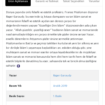
Ürün Açıklaması
Garanti ve Teslimat
Taksit Seçenekleri
Yorumlar
Dünya çapında ünlü felsefe ve estetik profesörü, Fransız Müslüman düşünür
Roger Garaudy, bu eserinde üç kıtaya damgasını vuran İslâm sanat ve
mimarisinin felsefî ve estetik açıdan son derece çarpıcı bir
değerlendirmesini yapıyor.“Güzelliğin Dini İslâm” düşüncesinden yola çıkan
yazar, “Allah güzeldir, güzelliği sever” hadisinin İslâm sanat ve mimarisinde
nasıl somutlaştırıldığını en çarpıcı örnekleriyle gözler önüne seriyor.Yazar,
evvelki dönemlerin ihtişamını gözler önüne sermekle yetinmiyor,
Müslümanların Batı’yı ve geçmişi taklitten kurtularak yeni bir silkiniş ve yeni
bir dirilişle İslâm’ı yaşamaya başladıkları an, eskiden olduğu gibi, yine
muhteşem sanat ve mimari eserler ortaya koyabileceklerini de müjdeliyor.
İslâm sanatı ve mimarisi konusunda hem dînî hem tarihî hem de felsefî ve
estetik bilgilerle donatılmış bu eser, sahasında tek ve biricik olma özelliğine
sahiptir.
Tanıtım Metni
Yazar
Roger Garaudy
Basım Yılı
Aralık 2019
Baskı Sayısı
1. Baskı