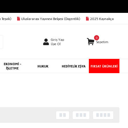
 Teşvik)
Uluslararası Yayınevi Belgesi (Doçentlik)
2025 Kaynakça
0
Giriş Yap
Sepetim
Üye Ol
EKONOMİ -
HUKUK
HEDİYELİK EŞYA
FIRSAT ÜRÜNLERİ
İŞLETME